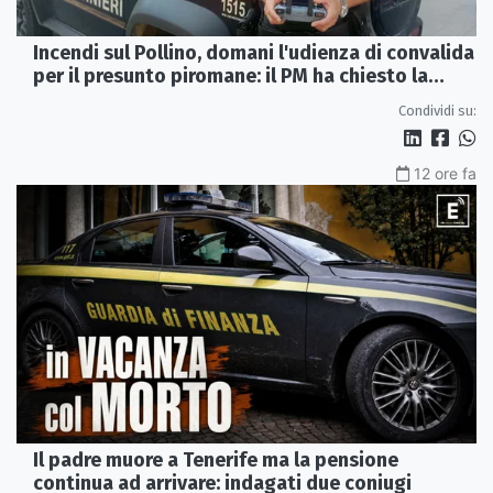
Incendi sul Pollino, domani l'udienza di convalida
per il presunto piromane: il PM ha chiesto la
misura in carcere
Condividi su:
12 ore fa
Il padre muore a Tenerife ma la pensione
continua ad arrivare: indagati due coniugi