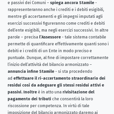
e passivi dei Comuni –
spiega ancora
Stamile
-
rappresenteranno anche i crediti e i debiti esigibili,
mentre gli accertamenti e gli impegni imputati agli
esercizi successivi figureranno come crediti e debiti
dell’ente esigibili, ma negli esercizi successivi. In altre
parole – precisa
l’Assessore
- tale sistema contabile
permette di quantificare effettivamente quanti sono i
debiti e i crediti di un Ente in modo preciso e
puntuale. Dunque, al fine di impostare correttamente
l’inizio dell’attività del bilancio armonizzato –
annuncia infine Stamile
- si sta procedendo
ad
effettuare il ri-accertamento straordinario dei
residui così da adeguare gli stessi residui attivi e
passivi.
Inoltre
è in atto una
rivisitazione del
pagamento dei tributi
che consentirà la loro
riscossione per competenza. In virtù di tale
imposizione del bilancio armonizzato daremo ai