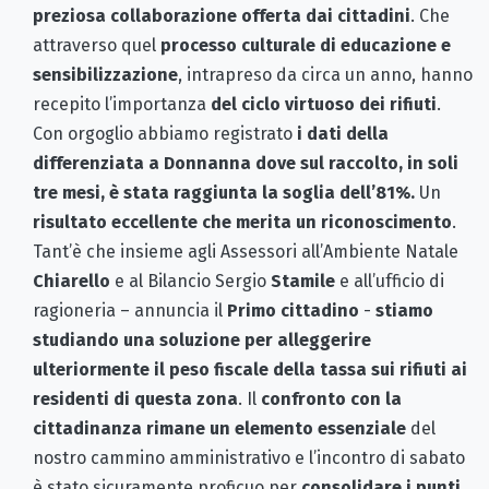
preziosa collaborazione offerta dai cittadini
. Che
attraverso quel
processo culturale di educazione e
sensibilizzazione
, intrapreso da circa un anno, hanno
recepito l’importanza
del ciclo virtuoso dei rifiuti
.
Con orgoglio abbiamo registrato
i dati della
differenziata a Donnanna dove sul raccolto, in soli
tre mesi, è stata raggiunta la soglia dell’81%.
Un
risultato eccellente che merita un riconoscimento
.
Tant’è che insieme agli Assessori all’Ambiente Natale
Chiarello
e al Bilancio Sergio
Stamile
e all’ufficio di
ragioneria – annuncia il
Primo cittadino
-
stiamo
studiando una soluzione per alleggerire
ulteriormente il peso fiscale della tassa sui rifiuti ai
residenti di questa zona
. Il
confronto con la
cittadinanza rimane un elemento essenziale
del
nostro cammino amministrativo e l’incontro di sabato
è stato sicuramente proficuo per
consolidare i punti