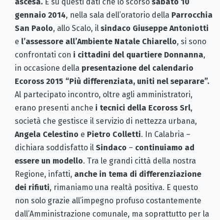
ascesa.
È su questi dati che lo scorso
sabato 10
gennaio 2014
, nella sala dell’oratorio della
Parrocchia
San Paolo
, allo Scalo, il
sindaco Giuseppe Antoniotti
e
l’assessore all’Ambiente Natale Chiarello
, si sono
confrontati con
i cittadini del quartiere Donnanna
,
in occasione della
presentazione del calendario
Ecoross 2015 “Più differenziata, uniti nel separare”.
Al partecipato incontro, oltre agli amministratori,
erano presenti anche
i tecnici della
Ecoross Srl
,
società che gestisce il servizio di nettezza urbana,
Angela Celestino
e
Pietro Colletti
. In Calabria –
dichiara soddisfatto il
Sindaco
–
continuiamo ad
essere un modello
. Tra le grandi città della nostra
Regione, infatti,
anche in tema di differenziazione
dei rifiuti
, rimaniamo una realtà positiva. E questo
non solo grazie all’impegno profuso costantemente
dall’Amministrazione comunale, ma soprattutto per la