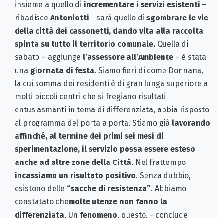
insieme a quello di
incrementare i servizi esistenti
–
ribadisce
Antoniotti
- sarà quello di
sgombrare le vie
della città dei cassonetti, dando vita alla raccolta
spinta su tutto il territorio comunale.
Quella di
sabato – aggiunge
l’assessore all’Ambiente
– è stata
una
giornata di festa
. Siamo fieri di come Donnana,
la cui somma dei residenti è di gran lunga superiore a
molti piccoli centri che si fregiano risultati
entusiasmanti in tema di differenziata, abbia risposto
al programma del porta a porta. Stiamo già
lavorando
affinché, al termine dei primi sei mesi di
sperimentazione, il servizio possa essere esteso
anche ad altre zone della Città
. Nel frattempo
incassiamo un risultato positivo
. Senza dubbio,
esistono delle
“sacche di resistenza”
. Abbiamo
constatato che
molte utenze non fanno la
differenziata
. Un
fenomeno
, questo, - conclude