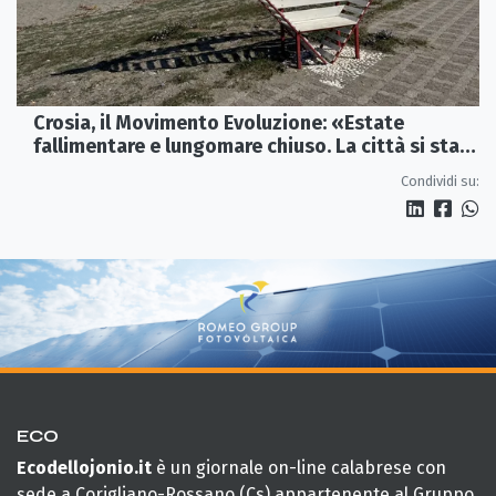
Crosia, il Movimento Evoluzione: «Estate
fallimentare e lungomare chiuso. La città si sta
spegnendo»
Condividi su:
ECO
Ecodellojonio.it
è un giornale on-line calabrese con
sede a Corigliano-Rossano (Cs) appartenente al Gruppo