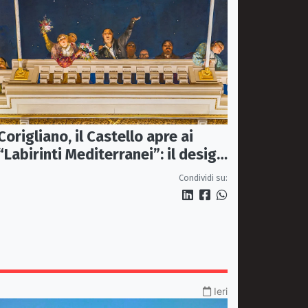
Corigliano, il Castello apre ai
“Labirinti Mediterranei”: il design
incontra memoria e tradizione
Condividi su:
Ieri