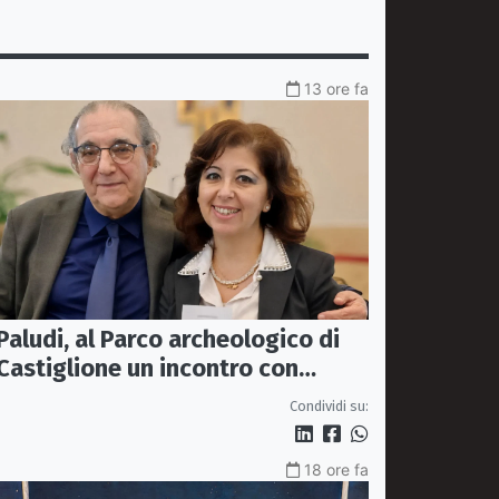
13 ore fa
Paludi, al Parco archeologico di
Castiglione un incontro con
Pierfranco Bruni dedicato a San
Condividi su:
Francesco
18 ore fa