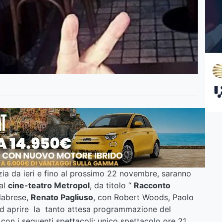
tizia da ieri e fino al prossimo 22 novembre, saranno
 al
cine-teatro Metropol
, da titolo “
Racconto
alabrese,
Renato Pagliuso
, con Robert Woods, Paolo
ad aprire la tanto attesa programmazione del
, con i seguenti spettacoli: unico spettacolo ore 21,