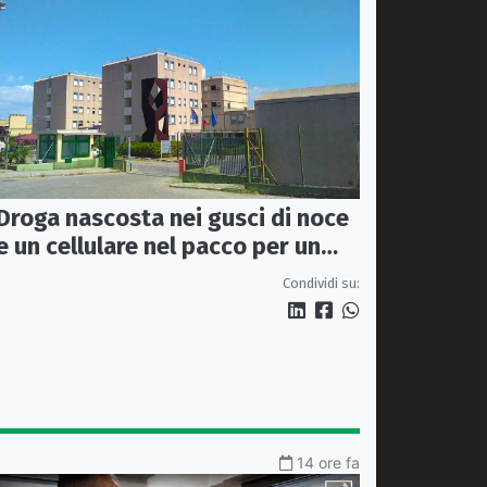
Droga nascosta nei gusci di noce
e un cellulare nel pacco per un
detenuto: sequestro nel carcere
Condividi su:
di Rossano
14 ore fa