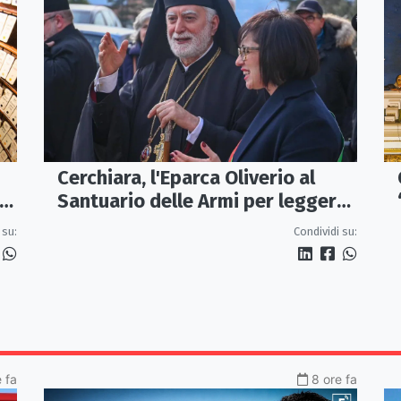
Cerchiara, l'Eparca Oliverio al
Santuario delle Armi per leggere
la nuova enciclica
Condividi su:
 su:
 fa
8 ore fa