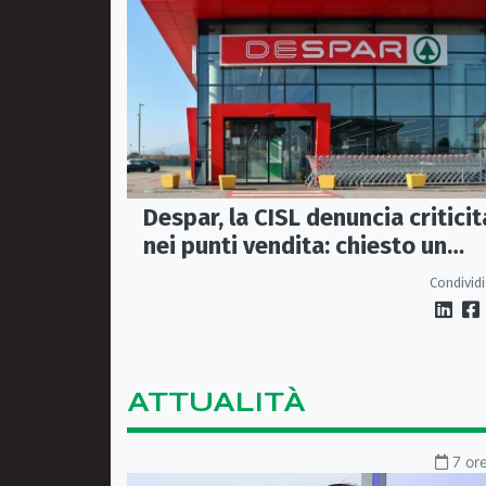
Despar, la CISL denuncia criticit
nei punti vendita: chiesto un
incontro urgente a Maiora
Condividi
ATTUALITÀ
7 or