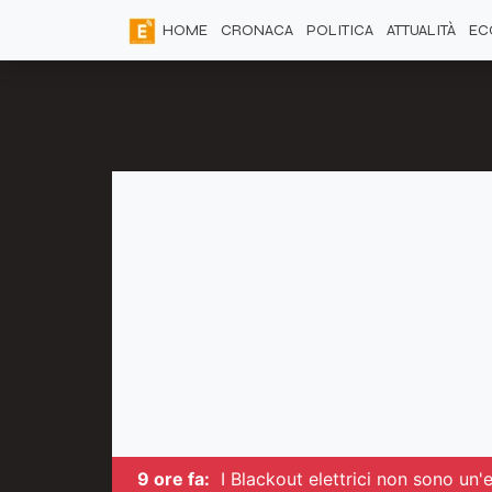
HOME
CRONACA
POLITICA
ATTUALITÀ
EC
9 ore fa:
I Blackout elettrici non sono un'