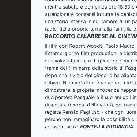
mentre sabato e domenica ore 18,30 e or
attenzione e consensi in tutta la penisol
una storia intensa in cui l’amore di un pa
radici della propria terra, alla famiglia e 
RACCONTO CALABRESE AL CINEMA
Il film con Robert Woods, Paolo Mauro
Esterno giorno film production e distri
specializzata in film di genere e sempr
trama del film narra della storia di Pas
dopo che il vizio del gioco lo ha allont
schivo. Nicola Gaffuri è un uomo onest
dimostrare la propria innocenza neppure 
due porterà Pasquale e il suo amico Lino
disperata ricerca della verità, del risca
regista Renato Pagliuso - che ogni uom
perché non immaginare la possibilità di
ad ascoltarti?”
FONTE:LA PROVINCIA