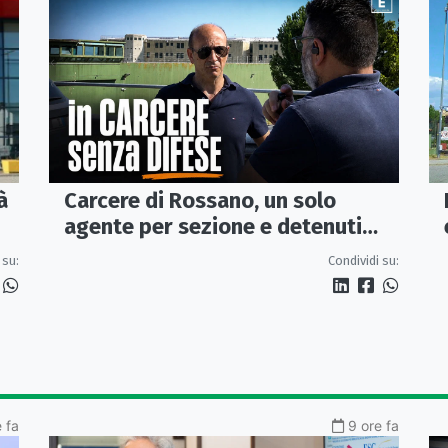
Carcere di Rossano, un solo
à
agente per sezione e detenuti
psichiatrici senza cure: «La
Condividi su:
 su:
sicurezza è venuta meno» |
VIDEO
e fa
9 ore fa