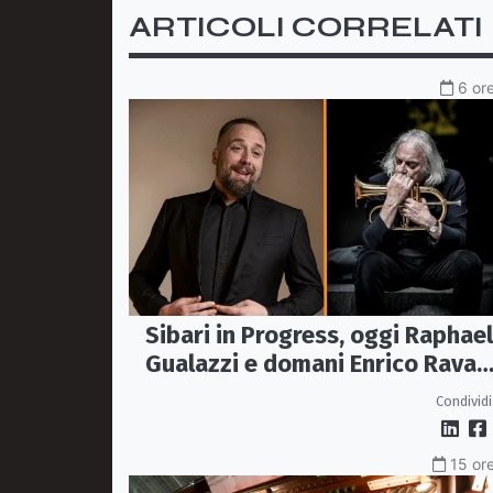
ARTICOLI CORRELATI
6 ore
Sibari in Progress, oggi Raphael
Gualazzi e domani Enrico Rava
protagonisti della rassegna ai
Condividi
Parchi Archeologici
15 ore