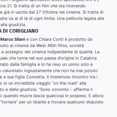
e 21. Si tratta di un film che sta ricevendo
a già in uscita dal 27 Ottobre nei cinema. Si tratta di
dre va al di là di ogni limite. Una pellicola legata alle
alla giustizia.
 DI CORIGLIANO
,
Marco Silani
e con Chiara Conti è prodotto da
buito al cinema da West 46th films, società
e a sostegno del cinema indipendente di qualità. La
quale che torna nel suo paese d’origine in Calabria
anato dalla famiglia e lo ha reso un uomo solo e
o calunniato ingiustamente che non ha mai potuto
a sua figlia Concetta. Il misterioso incontro tra i
 in un incredibile viaggio “on the road” alla
tto e della giustizia. “Sono convinto – afferma il
o quando muore lascia qualcosa in sospeso. E allora
 “tornare” per un istante e trovare qualcuno disposto