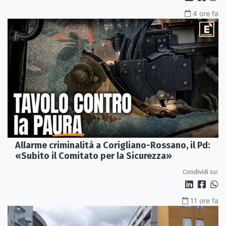
4 ore fa
Allarme criminalità a Corigliano-Rossano, il Pd:
«Subito il Comitato per la Sicurezza»
Condividi su:
11 ore fa