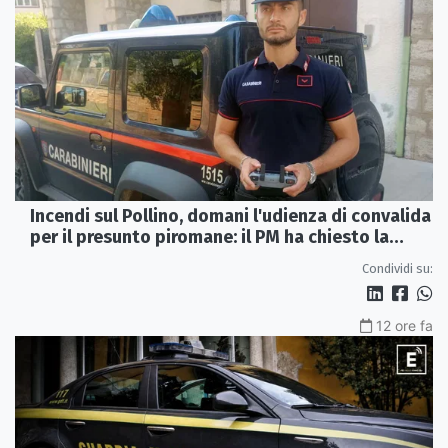
Incendi sul Pollino, domani l'udienza di convalida
per il presunto piromane: il PM ha chiesto la
misura in carcere
Condividi su:
12 ore fa