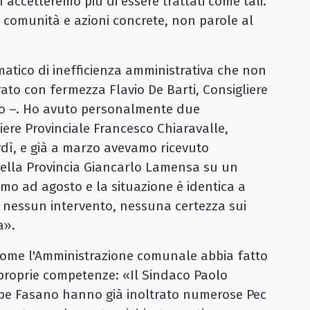
n accetteremo più di essere trattati come tali.
 comunità e azioni concrete, non parole al
atico di inefficienza amministrativa che non
ato con fermezza Flavio De Barti, Consigliere
 –. Ho avuto personalmente due
liere Provinciale Francesco Chiaravalle,
erdì, e già a marzo avevamo ricevuto
della Provincia Giancarlo Lamensa su un
amo ad agosto e la situazione è identica a
, nessun intervento, nessuna certezza sui
a».
 come l'Amministrazione comunale abbia fatto
e proprie competenze: «Il Sindaco Paolo
ppe Fasano hanno già inoltrato numerose Pec