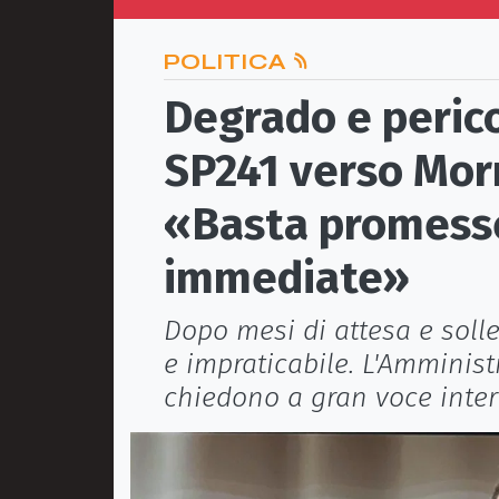
POLITICA
Degrado e perico
SP241 verso Mor
«Basta promesse
immediate»
Dopo mesi di attesa e solle
e impraticabile. L'Amminis
chiedono a gran voce interv