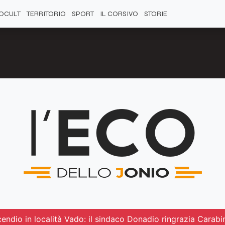
OCULT
TERRITORIO
SPORT
IL CORSIVO
STORIE
endio in località Vado: il sindaco Donadio ringrazia Carabin