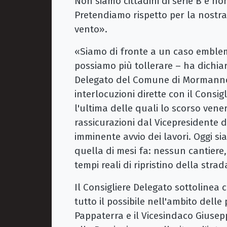
Non siamo cittadini di serie B e no
Pretendiamo rispetto per la nostra
vento».
«Siamo di fronte a un caso emblem
possiamo più tollerare – ha dichiar
Delegato del Comune di Mormanno
interlocuzioni dirette con il Consig
l'ultima delle quali lo scorso ven
rassicurazioni dal Vicepresidente 
imminente avvio dei lavori. Oggi si
quella di mesi fa: nessun cantiere
tempi reali di ripristino della strad
Il Consigliere Delegato sottolinea
tutto il possibile nell'ambito dell
Pappaterra e il Vicesindaco Giuse