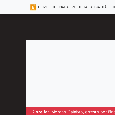
HOME
CRONACA
POLITICA
ATTUALITÀ
EC
2 ore fa:
Morano Calabro, arresto per l'inc