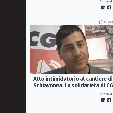
Condividi
12 ore
Atto intimidatorio al cantiere di
Schiavonea. La solidarietà di CG
e Fillea a Roberto Rugna
Condividi