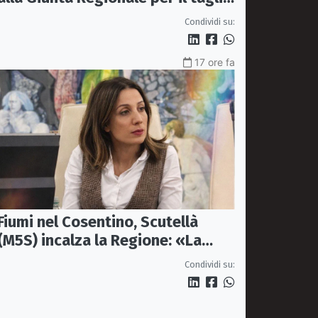
del'emodinamica di Rossano
Condividi su:
17 ore fa
Fiumi nel Cosentino, Scutellà
(M5S) incalza la Regione: «La
prevenzione si faccia prima delle
Condividi su:
alluvioni»