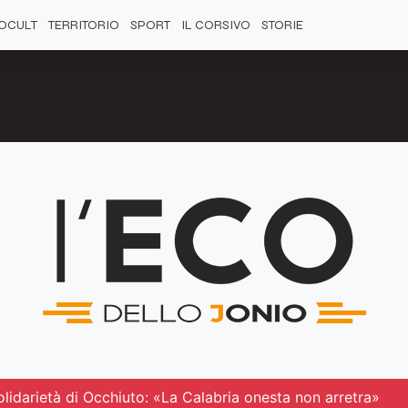
OCULT
TERRITORIO
SPORT
IL CORSIVO
STORIE
solidarietà di Occhiuto: «La Calabria onesta non arretra»