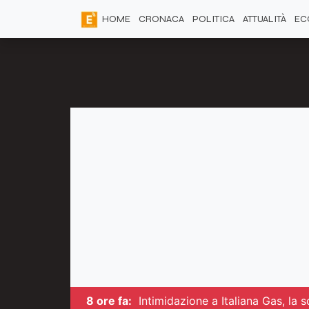
HOME
CRONACA
POLITICA
ATTUALITÀ
EC
8 ore fa:
Intimidazione a Italiana Gas, la 