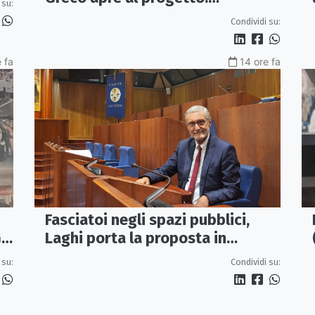
 su:
«Proposta credibile da
Condividi su:
approfondire»
 fa
14 ore fa
Fasciatoi negli spazi pubblici,
Laghi porta la proposta in
IL
Regione: «Una Calabria a misura
Condividi su:
 su:
di famiglie»