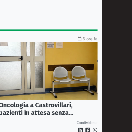
6 ore fa
Oncologia a Castrovillari,
pazienti in attesa senza
climatizzazione: Rosa chiede una
Condividi su:
stanza interna e un intervento