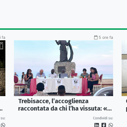
 fa
5 ore fa
Trebisacce, l’accoglienza
raccontata da chi l’ha vissuta: «Io
ta
sono» diventa una storia di
 su:
Condividi su:
dignità e futuro