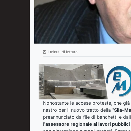
1 minuti di lettura
Nonostante le accese proteste, che già
nastro per il nuovo tratto della "
Sila-M
preannunciato da file di banchetti e da
l'
assessore regionale ai lavori pubblici
con discrezione e modi garbati. Seppur