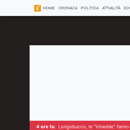
HOME
CRONACA
POLITICA
ATTUALITÀ
EC
4 ore fa:
Longobucco, le “Vinedde” fanno i