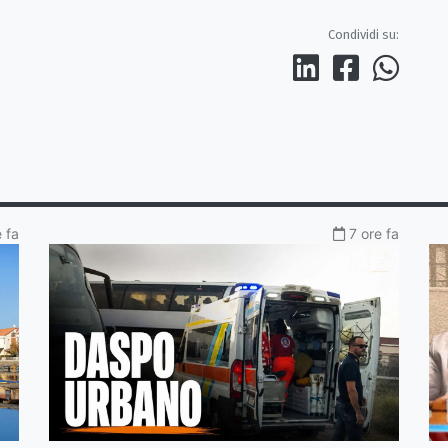
Condividi su:
 fa
7 ore fa