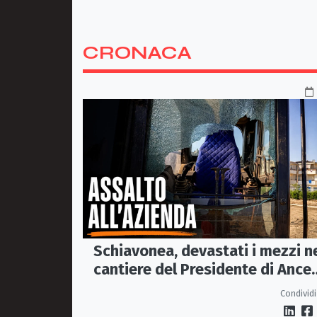
CRONACA
Schiavonea, devastati i mezzi n
cantiere del Presidente di Ance
Calabria Rugna. «Non ci
Condividi
fermeremo»