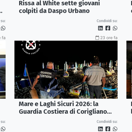
Rissa al White sette giovani
colpiti da Daspo Urbano
 su:
Condividi su:
 fa
23 ore fa
Mare e Laghi Sicuri 2026: la
Guardia Costiera di Corigliano
controlla il litorale da Rocca
 su:
Condividi su:
Imperiale a Cariati.