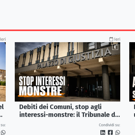
Ieri
Ieri
el
Debiti dei Comuni, stop agli
interessi-monstre: il Tribunale di
Castrovillari taglia il conto
 su:
Condividi su: