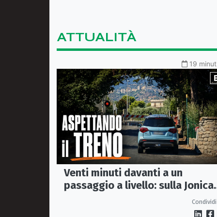
ATTUALITÀ
19 minuti
Venti minuti davanti a un
passaggio a livello: sulla Jonica
anche aspettare un treno diven
Condividi
un viaggio