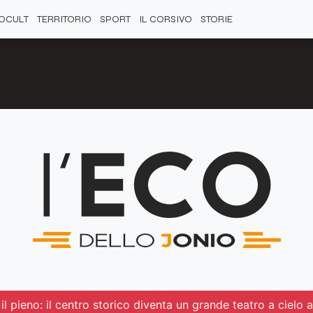
OCULT
TERRITORIO
SPORT
IL CORSIVO
STORIE
l pieno: il centro storico diventa un grande teatro a cielo 