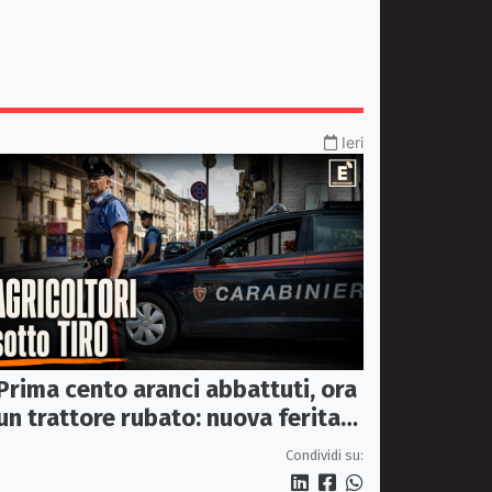
Ieri
Prima cento aranci abbattuti, ora
un trattore rubato: nuova ferita
all’agricoltura della Sibaritide
Condividi su: