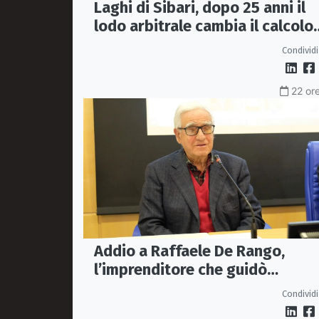
Laghi di Sibari, dopo 25 anni il
lodo arbitrale cambia il calcolo
dei contributi associativi
Condividi
22 ore
Addio a Raffaele De Rango,
l’imprenditore che guidò
Confindustria Cosenza
Condividi