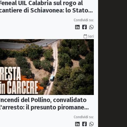
Feneal UIL Calabria sul rogo al
cantiere di Schiavonea: lo Stato
rafforzi i presìdi di legalità
Condividi su:
Ieri
Incendi del Pollino, convalidato
l'arresto: il presunto piromane
resta in carcere
Condividi su: