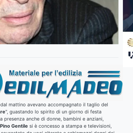
 dal mattino avevano accompagnato il taglio del
are
", guastando lo spirito di un giorno di festa
lla presenza anche di donne, bambini e anziani,
 Pino Gentile
si è concesso a stampa e televisioni,
 sovrastato da voci alterate e schiamazzi degni dei