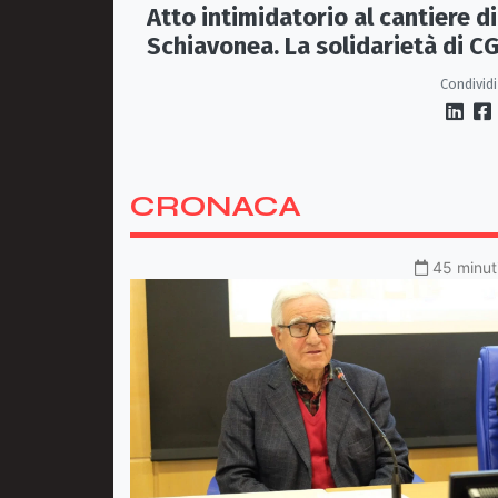
Atto intimidatorio al cantiere di
Schiavonea. La solidarietà di CG
e Fillea a Roberto Rugna
Condividi
CRONACA
45 minuti