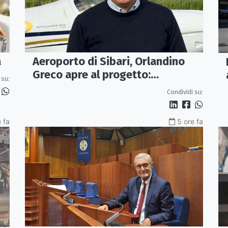
Aeroporto di Sibari, Orlandino
a
Greco apre al progetto:
 su:
«Proposta credibile da
Condividi su:
approfondire»
 fa
5 ore fa