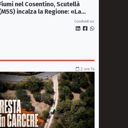
Fiumi nel Cosentino, Scutellà
(M5S) incalza la Regione: «La
prevenzione si faccia prima delle
Condividi su:
alluvioni»
2 ore fa