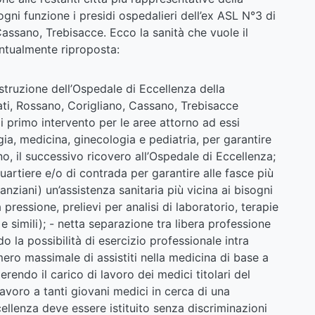
gni funzione i presidi ospedalieri dell’ex ASL N°3 di
assano, Trebisacce. Ecco la sanità che vuole il
untualmente riproposta:
costruzione dell’Ospedale di Eccellenza della
riati, Rossano, Corigliano, Cassano, Trebisacce
i primo intervento per le aree attorno ad essi
rgia, medicina, ginecologia e pediatria, per garantire
o, il successivo ricovero all’Ospedale di Eccellenza;
artiere e/o di contrada per garantire alle fasce più
nziani) un’assistenza sanitaria più vicina ai bisogni
 pressione, prelievi per analisi di laboratorio, terapie
 e simili); - netta separazione tra libera professione
o la possibilità di esercizio professionale intra
ro massimale di assistiti nella medicina di base a
rendo il carico di lavoro dei medici titolari del
lavoro a tanti giovani medici in cerca di una
ellenza deve essere istituito senza discriminazioni