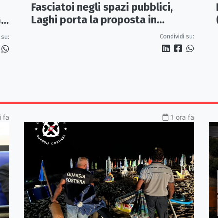
Fasciatoi negli spazi pubblici,
Laghi porta la proposta in
IL
Regione: «Una Calabria a misura
Condividi su:
 su:
di famiglie»
 fa
1 ora fa