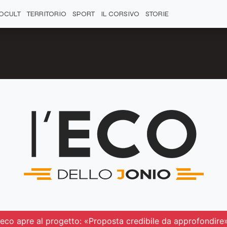
OCULT
TERRITORIO
SPORT
IL CORSIVO
STORIE
reco apre al progetto: «Proposta credibile da approfondire