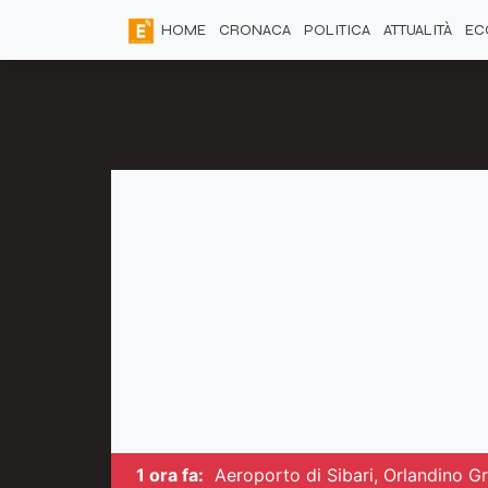
HOME
CRONACA
POLITICA
ATTUALITÀ
EC
1 ora fa:
Aeroporto di Sibari, Orlandino G