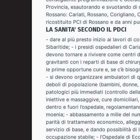
Provincia, esautorando e svuotando di o
Rossano: Cariati, Rossano, Corigliano, C
ricostituito PCI di Rossano e da anni p
LA SANITA' SECONDO IL PDCI
- dare al più presto inizio ai lavori di 
Sibaritide; - i presidi ospedalieri di Ca
devono tornare a rivivere come centri d
gravitanti con i reparti di base di chiru
le prime opportune cure e, se c’è bisogn
- si devono organizzare ambulatori di qu
deboli di popolazione (bambini, donne, a
patologici più immediati (controllo della
iniettive e massaggive, cure domiciliari,
dentro e fuori l’ospedale, regolamentand
moenia; - abbassamento a mille del nume
parità di trattamento economico, allegge
servizio di base, e dando possibilità di 
occupazione stabile; - l’Ospedale di Ecc