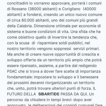
concittadini lo vorranno approvare, porterà i comuni
di Rossano (38000 abitanti) e Corigliano (40000
abitanti) a fondersi, creando un unico nuovo comune
di circa 80.000 abitanti, uno dei comuni più grandi
della Calabria. Dimensione ottimale per economie di
sistema e buone condizioni di vita. Una sfida che ha
come obiettivo quello di invertire la tendenza che,
con la scusa di risparmiare soldi pubblici, nel
nostro territorio vengono soppressi servizi primari.
Ma anche di creare nuove opportunità di crescita e
sviluppo offerte da un territorio più ampio che potrà
essere ripensato, assieme, a partire dal redigendo
PSAC che si trova a dover fare scelte di importanza
fondamentale: impostare lo sviluppo e il benessere
dei prossimi decenni riorganizzando un territorio
che, unito, potrà trovare ulteriori punti di forza. IL
FUTURO DELLA
SIBARITIDE
PASSA DA QUI. Un
percorso da chiudere in tempi brevi: dopo aver
approvato le deliberazioni dei consigli comunali fare