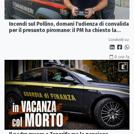
Incendi sul Pollino, domani l'udienza di convalida
per il presunto piromane: il PM ha chiesto la
misura in carcere
Condividi su:
9 ore fa