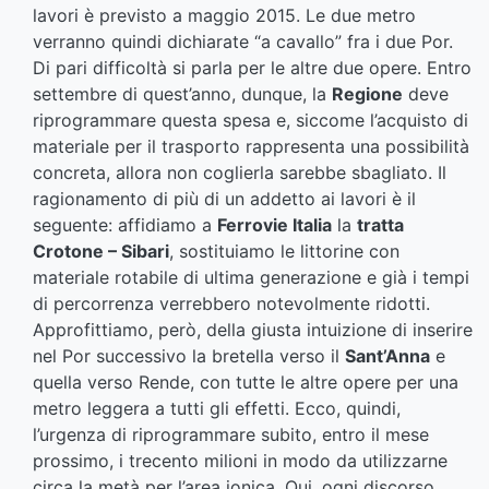
lavori è previsto a maggio 2015. Le due metro
verranno quindi dichiarate “a cavallo” fra i due Por.
Di pari difficoltà si parla per le altre due opere. Entro
settembre di quest’anno, dunque, la
Regione
deve
riprogrammare questa spesa e, siccome l’acquisto di
materiale per il trasporto rappresenta una possibilità
concreta, allora non coglierla sarebbe sbagliato. Il
ragionamento di più di un addetto ai lavori è il
seguente: affidiamo a
Ferrovie Italia
la
tratta
Crotone – Sibari
, sostituiamo le littorine con
materiale rotabile di ultima generazione e già i tempi
di percorrenza verrebbero notevolmente ridotti.
Approfittiamo, però, della giusta intuizione di inserire
nel Por successivo la bretella verso il
Sant’Anna
e
quella verso Rende, con tutte le altre opere per una
metro leggera a tutti gli effetti. Ecco, quindi,
l’urgenza di riprogrammare subito, entro il mese
prossimo, i trecento milioni in modo da utilizzarne
circa la metà per l’area jonica. Qui, ogni discorso