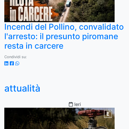
Incendi del Pollino, convalidato
l'arresto: il presunto piromane
resta in carcere
Condividi su:
attualità
Ieri