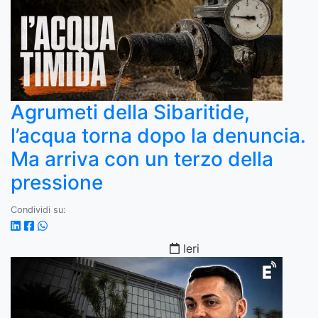
Agrumeti della Sibaritide,
l’acqua torna dopo la denuncia.
Ma arriva con un terzo della
pressione
Condividi su:
Ieri