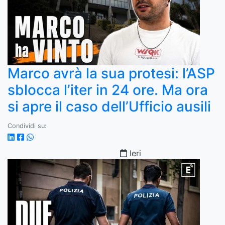
Marco avrà la sua protesi: l’ASP
sblocca l’iter in 24 ore. Ma ora
si apre il caso dell’Ufficio ausili
Condividi su:
Ieri