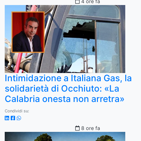
4 ore fa
Intimidazione a Italiana Gas, la
solidarietà di Occhiuto: «La
Calabria onesta non arretra»
Condividi su:
8 ore fa