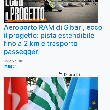
Aeroporto RAM di Sibari, ecco
il progetto: pista estendibile
fino a 2 km e trasporto
passeggeri
Condividi su:
13 ore fa