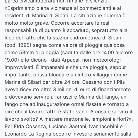
L’area civicamoderata non rimane in silenzio:
«Esprimiamo piena vicinanza ai commercianti e ai
residenti di Marina di Sibari. La situazione odierna è
molto molto grave. Occorre accertare le reali
responsabilità di quanto è accaduto, soprattutto alla
luce del fatto che la stazione idrometrica di Sibari
(cod. 1295) segna come valore di pioggia qualcosa
come 53mm di pioggia (caduta dalle ore 14.00 alle ore
19.00) e lo dicono i dati Arpacal, non meteorologi
improvvisati. È impensabile che una pioggia, seppur
importante, possa bloccare un intero villaggio come
Marina di Sibari per oltre 24 ore. Cassano con i Pils
aveva ricevuto oltre 3 milioni di euro di finanziamento
e dovevano servire a far uscire Marina dal fango, un
fango che ad inaugurazione ormai fissata è tornato a
dire che il lavoro fatto è stato vano. A cosa è servito il
lavoro svolto? A mettere mattonelle, lampioni e fiori?».
Per Elda Cosenza, Luciano Gaetani, Ivan Iacobini e
Leonardo La Regina occorre investire seriamente sulla