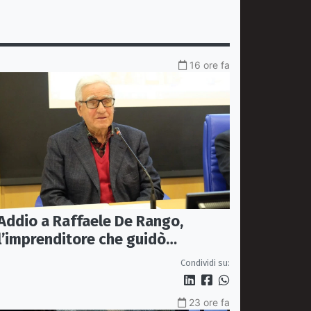
16 ore fa
Addio a Raffaele De Rango,
l’imprenditore che guidò
Confindustria Cosenza
Condividi su:
23 ore fa