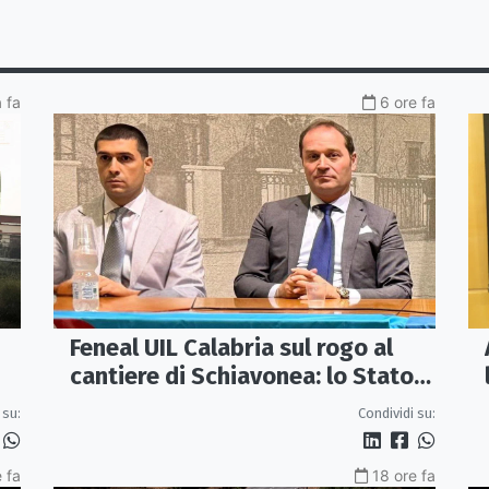
a fa
6 ore fa
Feneal UIL Calabria sul rogo al
cantiere di Schiavonea: lo Stato
rafforzi i presìdi di legalità
 su:
Condividi su:
 fa
18 ore fa