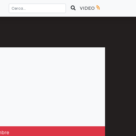
VIDEO
mbre