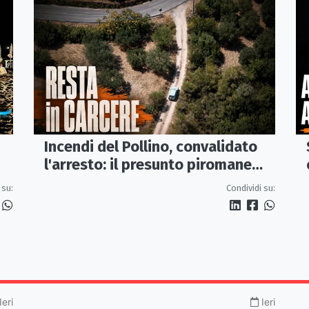
Incendi del Pollino, convalidato
l'arresto: il presunto piromane
resta in carcere
Condividi su:
 su:
Ieri
Ieri