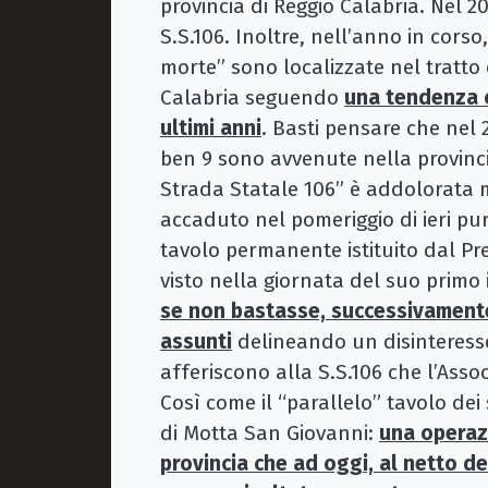
provincia di Reggio Calabria. Nel 2
S.S.106. Inoltre, nell’anno in corso
morte” sono localizzate nel tratto d
Calabria seguendo
una tendenza 
ultimi anni
. Basti pensare che nel 
ben 9 sono avvenute nella provinci
Strada Statale 106” è addolorata
accaduto nel pomeriggio di ieri pur
tavolo permanente istituito dal Pr
visto nella giornata del suo prim
se non bastasse, successivamente
assunti
delineando un disinteresse
afferiscono alla S.S.106 che l’Assoc
Così come il “parallelo” tavolo de
di Motta San Giovanni:
una operazi
provincia che ad oggi, al netto de