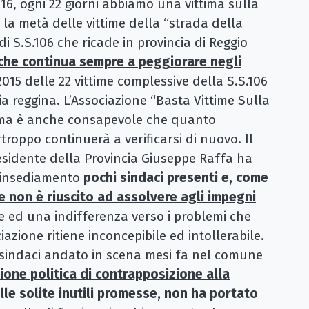
016, ogni 22 giorni abbiamo una vittima sulla
, la metà delle vittime della “strada della
i S.S.106 che ricade in provincia di Reggio
che continua sempre a peggiorare negli
2015 delle 22 vittime complessive della S.S.106
a reggina. L’Associazione “Basta Vittime Sulla
 ma è anche consapevole che quanto
troppo continuerà a verificarsi di nuovo. Il
esidente della Provincia Giuseppe Raffa ha
o insediamento
pochi sindaci presenti
e, come
 non è riuscito ad assolvere agli impegni
 ed una indifferenza verso i problemi che
iazione ritiene inconcepibile ed intollerabile.
i sindaci andato in scena mesi fa nel comune
one politica di contrapposizione alla
lle solite inutili promesse, non ha portato