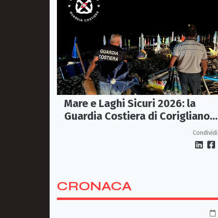
Mare e Laghi Sicuri 2026: la
Guardia Costiera di Corigliano
controlla il litorale da Rocca
Condividi
Imperiale a Cariati.
CRONACA