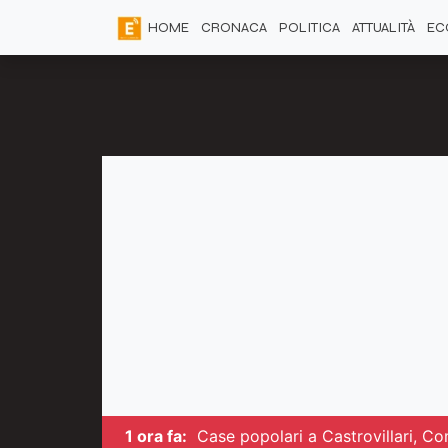
HOME
CRONACA
POLITICA
ATTUALITÀ
EC
1 ora fa:
Case popolari a Castrovillari, C