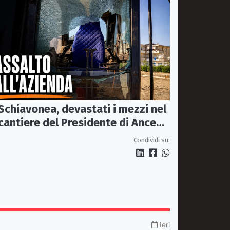
Schiavonea, devastati i mezzi nel
cantiere del Presidente di Ance
Calabria Rugna. «Non ci
Condividi su:
fermeremo»
Ieri