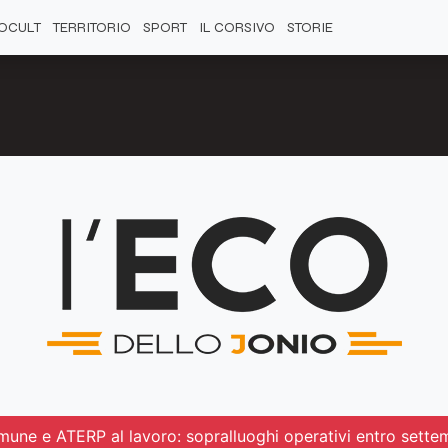
OCULT
TERRITORIO
SPORT
IL CORSIVO
STORIE
omune e ATERP al lavoro: sopralluoghi operativi entro sette