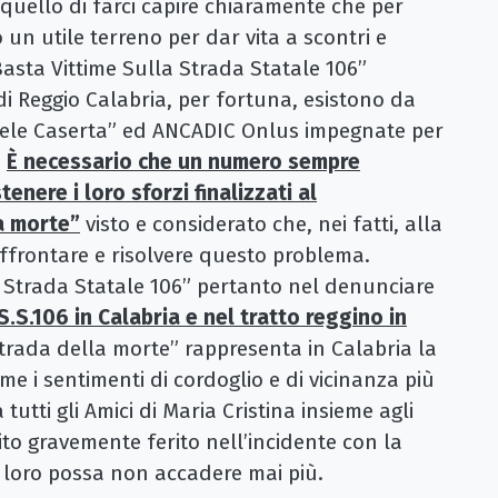
quello di farci capire chiaramente che per
lo un utile terreno per dar vita a scontri e
“Basta Vittime Sulla Strada Statale 106”
di Reggio Calabria, per fortuna, esistono da
ffaele Caserta” ed ANCADIC Onlus impegnate per
.
È necessario che un numero sempre
tenere i loro sforzi finalizzati al
a morte”
visto e considerato che, nei fatti, alla
affrontare e risolvere questo problema.
a Strada Statale 106” pertanto nel denunciare
.S.106 in Calabria e nel tratto reggino in
strada della morte” rappresenta in Calabria la
e i sentimenti di cordoglio e di vicinanza più
 tutti gli Amici di Maria Cristina insieme agli
to gravemente ferito nell’incidente con la
 loro possa non accadere mai più.