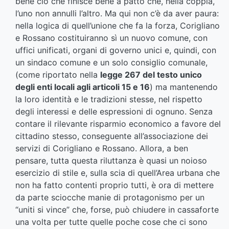
bene ciò che finisce bene a patto che, nella coppia,
l’uno non annulli l’altro. Ma qui non c’è da aver paura:
nella logica di quell’unione che fa la forza, Corigliano
e Rossano costituiranno sì un nuovo comune, con
uffici unificati, organi di governo unici e, quindi, con
un sindaco comune e un solo consiglio comunale,
(come riportato nella
legge 267 del testo unico
degli enti locali agli articoli 15 e 16
) ma mantenendo
la loro identità e le tradizioni stesse, nel rispetto
degli interessi e delle espressioni di ognuno. Senza
contare il rilevante risparmio economico a favore del
cittadino stesso, conseguente all’associazione dei
servizi di Corigliano e Rossano. Allora, a ben
pensare, tutta questa riluttanza è quasi un noioso
esercizio di stile e, sulla scia di quell’Area urbana che
non ha fatto contenti proprio tutti, è ora di mettere
da parte sciocche manie di protagonismo per un
“uniti si vince” che, forse, può chiudere in cassaforte
una volta per tutte quelle poche cose che ci sono