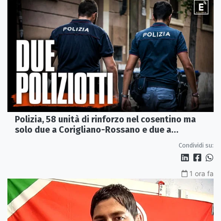
Polizia, 58 unità di rinforzo nel cosentino ma
solo due a Corigliano-Rossano e due a
Castrovillari
Condividi su:
1 ora fa