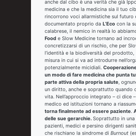
anche dal cibo è una verità che già Ippo
medicina e che la medicina sia il tuo cib
rincorrono voci allarmistiche sul futur
documentato proprio da
L’Eco
con la s
calabrese, il nemico in realtà lo abbiam
Food
e Slow Medicine tornano ad incroci
concretizzarsi di un rischio, che per S
l’identità e la biodiversità del prodotto
misura in cui si va ad introdurre nell’or
potenzialmente micidiali.
Cooperazione 
un modo di fare medicina che punta tutt
parte attiva della propria salute
, ognun
un diritto, anche e soprattutto quando co
vita. Nell’approccio integrato – ci dice
medico ed istituzioni tornano a riassum
torna finalmente ad essere paziente
.
A
delle sue gerarchie.
Soprattutto in una
pazienti, medici e persino dirigenti sanit
che rischiano la sindrome di
Burnout
(es