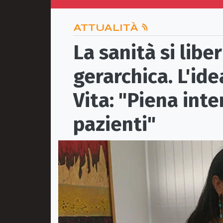
ATTUALITÀ
La sanità si libe
gerarchica. L'id
Vita: "Piena inte
pazienti"