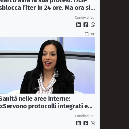
Marco avrà la sua protesi: l’ASP
sblocca l’iter in 24 ore. Ma ora si
apre il caso dell’Ufficio ausili
Condividi su:
Ieri
Sanità nelle aree interne:
«Servono protocolli integrati e
mezzi dedicati per garantire
Condividi su:
soccorsi tempestivi»