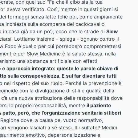
crate, con quel suo “Fa che il cibo sia la tua
o” aveva verificato. Così, mentre in questi giorni si
o dei formaggi senza latte (che poi, come ampiamente
ua inchiesta sulla scomparsa del caciocavallo
o in casa già da un po’), ecco che le strade di
Slow
arsi. Lottiamo insieme – spiega - ognuno contro il
low Food è quello per cui potrebbero compromettersi
, mentre per Slow Medicine è la salute stessa, nella
ganismo una sostanza artificiale con effetti
e approccio integrato: queste le parole chiave di
o sulla consapevolezza. E sul far diventare tutti
o nel rispetto del suo ruolo. Perché la prevenzione è
incide con la divulgazione di stili e qualità della
 – c’è una nuova attribuzione delle responsabilità dove
ersi le proprie responsabilità, mentre
il paziente
 patto, però, che l’organizzazione sanitaria si liberi
 Regione dove, a causa del vuoto normativo,
ari vengono lasciati a sé stessi. Il risultato? Medici
aurimento emotivo, depersonalizzazione e