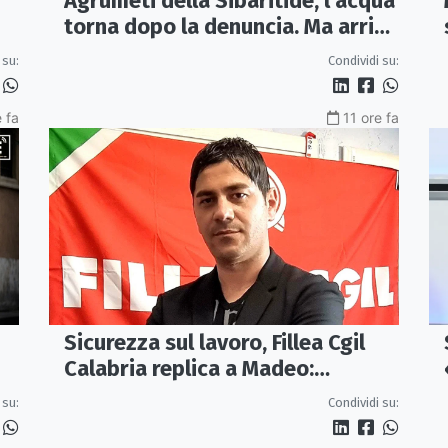
Agrumeti della Sibaritide, l’acqua
torna dopo la denuncia. Ma arriva
con un terzo della pressione
 su:
Condividi su:
 fa
11 ore fa
Sicurezza sul lavoro, Fillea Cgil
Calabria replica a Madeo:
«Servono controlli, non incentivi
 su:
Condividi su:
alle imprese»