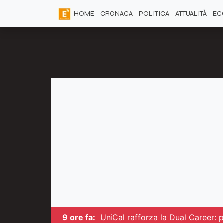
HOME
CRONACA
POLITICA
ATTUALITÀ
EC
9 ore fa:
UniCal rafforza la Dual Career: pi