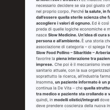
necessario decidere se sia poi giusto c
nel proprio corpo. Perché
la salute, in 
dall’essere quella sterile scienza che 
accogliere i valori di ognuno.
Ed è così
preda di quelle logiche economiche e ma
nasce
Slow Medicine.
Un’idea di cura s
persona e all’ambiente.
È una storia che
associazione di categoria – ci spiega l
Slow Food Pollino – Sibaritide – Arberia
favorire la
piena interazione tra pazient
imprese.
Che poi è il meccanismo invers
sanitario attuale, con la sua organizzaz
soprattutto la ricerca, all’industria far
Insomma,
un paziente informato è un 
continua la De Vita – che
quella strutt
tra medico e paziente sta crollando 
quindi, in
modelli olistici/integrati
dove 
deve prendere coscienza della nuova int