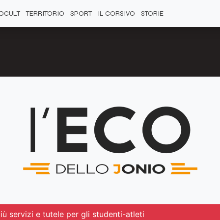
OCULT
TERRITORIO
SPORT
IL CORSIVO
STORIE
ù servizi e tutele per gli studenti-atleti