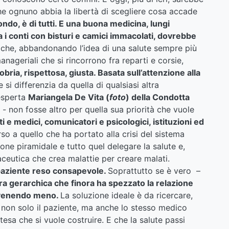
he ognuno abbia la libertà di scegliere cosa accade
fondo, è di tutti. E una buona medicina, lungi
fa i conti con bisturi e camici immacolati, dovrebbe
 che, abbandonando l’idea di una salute sempre più
nageriali che si rincorrono fra reparti e corsie,
obria, rispettosa, giusta. Basata sull’attenzione alla
 si differenzia da quella di qualsiasi altra
'esperta
Mariangela De Vita (
foto
) della Condotta
- non fosse altro per quella sua priorità che vuole
i e medici, comunicatori e psicologici, istituzioni ed
o a quello che ha portato alla crisi del sistema
ione piramidale e tutto quel delegare la salute e,
maceutica che crea malattie per creare malati.
paziente reso consapevole.
Soprattutto se è vero –
ura gerarchica che finora ha spezzato la relazione
e venendo meno.
La soluzione ideale è da ricercare,
non solo il paziente, ma anche lo stesso medico
esa che si vuole costruire. E che la salute passi