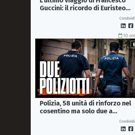
L'ultimo viaggio di Francesco
Guccini: il ricordo di Euristeo
Ceraolo, il pendolare della
Condividi
"Locomotiva Perduta"
10 ore
Polizia, 58 unità di rinforzo nel
cosentino ma solo due a
Corigliano-Rossano e due a
Condividi
Castrovillari