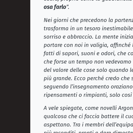
osa farlo
”.
Nei giorni che precedono la partenz
trasforma in un tesoro inestimabil
sorriso e abbraccio. La mente inizia 
portare con noi in valigia, affinché
fatti di sapori, suoni e odori, che
che forse un tempo non vedevamo l’
del valore delle cose solo quando
più grande. Ecco perché credo che s
seguendo l’insegnamento oraziano 
ripensamenti o rimpianti, solo cos
A vele spiegate, come novelli Argona
qualcosa che ci faccia battere il cuo
aspettano. Tra i membri dell’equipa
più reconditi, pronti a dare dimostr