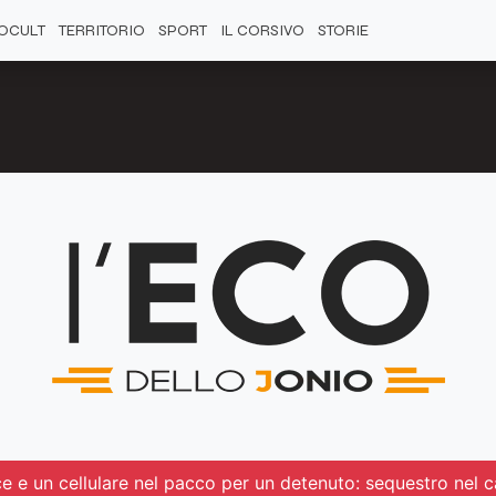
OCULT
TERRITORIO
SPORT
IL CORSIVO
STORIE
e e un cellulare nel pacco per un detenuto: sequestro nel 