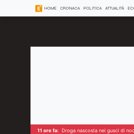
HOME
CRONACA
POLITICA
ATTUALITÀ
EC
11 ore fa:
Droga nascosta nei gusci di noc