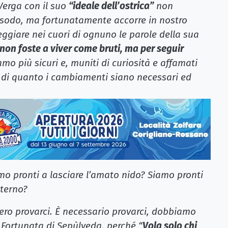
Verga con il suo
“ideale dell’ostrica”
non
sodo, ma fortunatamente accorre in nostro
heggiare nei cuori di ognuno le parole della sua
 non foste a viver come bruti, ma per seguir
iamo più sicuri e, muniti di curiosità e affamati
 di quanto i cambiamenti siano necessari ed
amo pronti a lasciare l’amato nido? Siamo pronti
sterno?
ero provarci. È necessario provarci, dobbiamo
 Fortunata di Sepùlveda, perché “
Vola solo chi