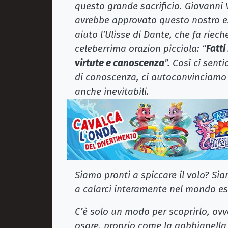
questo grande sacrificio. Giovanni 
avrebbe approvato questo nostro e
aiuto l’Ulisse di Dante, che fa riec
celeberrima orazion picciola: “
Fatti
virtute e canoscenza
”. Così ci sent
di conoscenza, ci autoconvinciamo
anche inevitabili.
Siamo pronti a spiccare il volo? Si
a calarci interamente nel mondo e
C’è solo un modo per scoprirlo, ovv
osare, proprio come la gabbianella