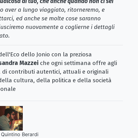
è qualcosa di tuo, che anche quando non ci sei
po aver a lungo viaggiato, ritorneremo, e
ettarci, ed anche se molte cose saranno
riusciremo nuovamente a coglierne i dettagli
ato.
ell'Eco dello Jonio con la preziosa
sandra Mazzei
che ogni settimana offre agli
di contributi autentici, attuali e originali
lla cultura, della politica e della società
ionale
Quintino Berardi