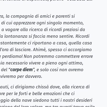
a, la compagnia di amici e parenti si
e di cui apprezzare ogni singolo momento,
a vagare alla ricerca di ricordi preziosi da
 la lontananza si faccia meno sentire. Ricordi
 costantemente ci riportano a casa, quella casa
ora di lasciare. Ahimè, spesso ci accorgiamo
 le perdiamo! Non potremmo commettere errore
ia necessario vivere a pieno ogni attimo,
del “
carpe diem
”, e solo così non avremo
ì vivremo per davvero.
uti, ci dirigiamo chissà dove, alla ricerca di
re per le forti e belle emozioni che ci
ggio della nave siedono tutti i nostri desideri
azione del loro valore, ma tra questi trova asilo