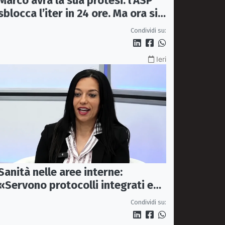
Marco avrà la sua protesi: l’ASP
sblocca l’iter in 24 ore. Ma ora si
apre il caso dell’Ufficio ausili
Condividi su:
Ieri
Sanità nelle aree interne:
«Servono protocolli integrati e
mezzi dedicati per garantire
Condividi su:
soccorsi tempestivi»