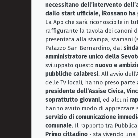
necessitano dell’intervento dell’
dallo start ufficiale, iRossano h
La App che sarà riconoscibile in t
raffigurante la tavola dei canoni 
presentata alla stampa, stamani (s
Palazzo San Bernardino, dal
sind
amministratore unico della Sevot
sviluppato questo
nuovo e ambizio
pubbliche calabresi
. All’avvio del
delle Tv locali, hanno preso parte a
presidente dell’Assise Civica, Vin
soprattutto giovani
, ed alcuni
rap
hanno avuto modo di apprezzare 
servizio di comunicazione immedi
comunale
. Il rapporto tra Pubblica
Primo cittadino
- sta vivendo una 