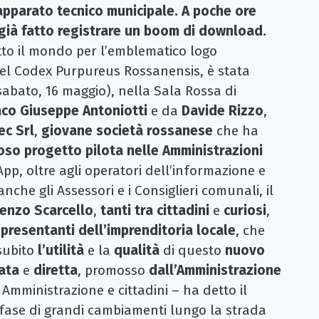
apparato tecnico municipale. A poche ore
a già fatto registrare un boom di download.
utto il mondo per l’emblematico logo
del Codex Purpureus Rossanensis, è stata
abato, 16 maggio), nella Sala Rossa di
aco Giuseppe Antoniotti
e da
Davide Rizzo
,
ec Srl
,
giovane società rossanese
che ha
so progetto pilota nelle Amministrazioni
l’App, oltre agli operatori dell’informazione e
nche gli Assessori e i Consiglieri comunali, il
cenzo Scarcello
,
tanti
tra
cittadini
e
curiosi
,
presentanti dell’imprenditoria locale
, che
subito
l’utilità
e la
qualità
di questo
nuovo
ata
e
diretta
, promosso
dall’Amministrazione
 Amministrazione e cittadini – ha detto il
fase di grandi cambiamenti lungo la strada