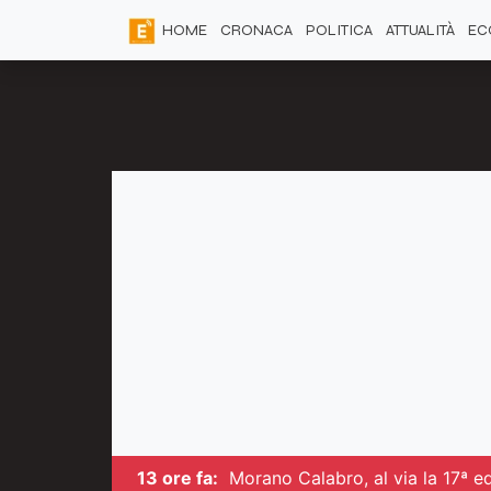
HOME
CRONACA
POLITICA
ATTUALITÀ
EC
13 ore fa:
Morano Calabro, al via la 17ª ed