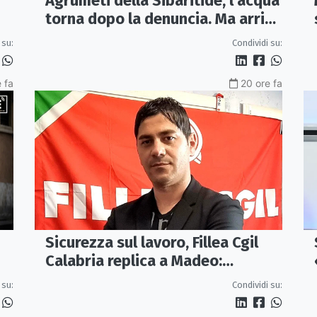
Agrumeti della Sibaritide, l’acqua
torna dopo la denuncia. Ma arriva
con un terzo della pressione
 su:
Condividi su:
 fa
20 ore fa
Sicurezza sul lavoro, Fillea Cgil
Calabria replica a Madeo:
«Servono controlli, non incentivi
 su:
Condividi su:
alle imprese»