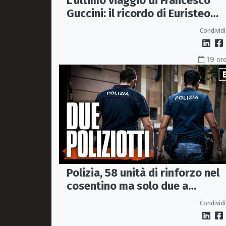
L'ultimo viaggio di Francesco
Guccini: il ricordo di Euristeo
Ceraolo, il pendolare della
Condividi
"Locomotiva Perduta"
19 ore
Polizia, 58 unità di rinforzo nel
cosentino ma solo due a
Corigliano-Rossano e due a
Condividi
Castrovillari