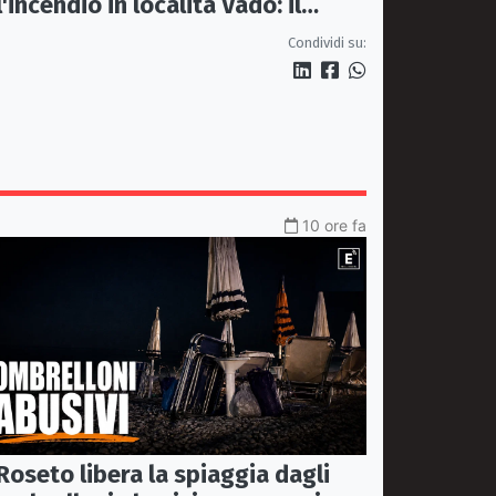
l'incendio in località Vado: il
sindaco Donadio ringrazia
Condividi su:
Carabinieri Forestali e
magistratura
10 ore fa
Roseto libera la spiaggia dagli