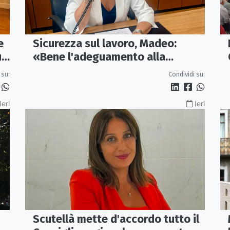
e
Sicurezza sul lavoro, Madeo:
un
«Bene l'adeguamento alla
normativa nazionale, servono più
 su:
Condividi su:
tutele»
Ieri
Ieri
Scutellà mette d'accordo tutto il