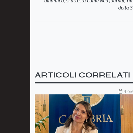
dinamico, si attesta come web journal, rim
della S
ARTICOLI CORRELATI
4 ore