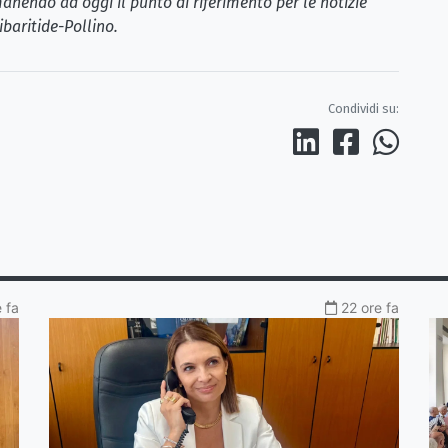
anendo ad oggi il punto di riferimento per le notizie
ibaritide-Pollino.
Condividi su:
 fa
22 ore fa