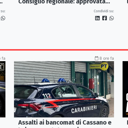
ca
Consiglio regionale: approvata
mozione per i treni Sibari-Paola
 su:
Condividi su:
 fa
8 ore fa
Assalti ai bancomat di Cassano e