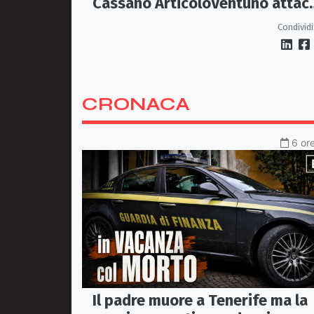
Cassano ArticoloVentuno attac
Avena e ne chiede le dimissioni
Condividi
CRONACA
6 ore
Il padre muore a Tenerife ma la