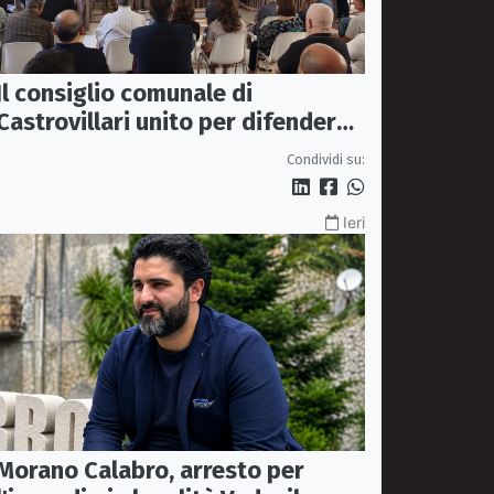
Il consiglio comunale di
Castrovillari unito per difendere
il diritto alla salute
Condividi su:
Ieri
Morano Calabro, arresto per