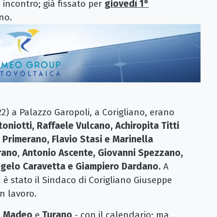
 incontro; già fissato per
giovedì 1°
no.
 22) a Palazzo Garopoli, a Corigliano, erano
oniotti, Raffaele Vulcano, Achiropita Titti
 Primerano, Flavio Stasi e Marinella
rano
,
Antonio Ascente, Giovanni Spezzano,
Angelo Caravetta e Giampiero Dardano.
A
a è stato il Sindaco di Corigliano Giuseppe
n lavoro.
a
Madeo
e
Turano
- con il calendario; ma