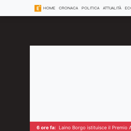
HOME
CRONACA
POLITICA
ATTUALITÀ
EC
6 ore fa:
Laino Borgo istituisce il Premio 