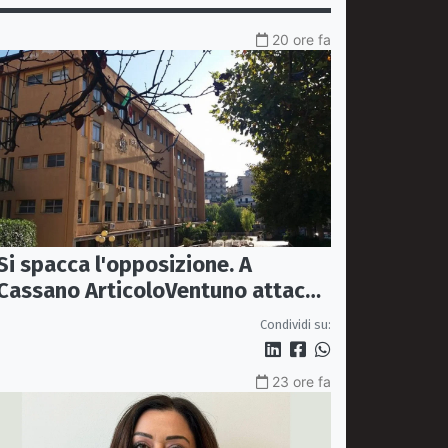
20 ore fa
Si spacca l'opposizione. A
Cassano ArticoloVentuno attacca
Avena e ne chiede le dimissioni
Condividi su:
23 ore fa