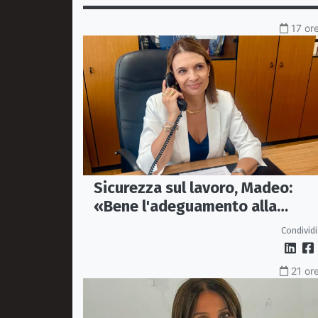
17 ore
Sicurezza sul lavoro, Madeo:
«Bene l'adeguamento alla
normativa nazionale, servono p
Condividi
tutele»
21 ore