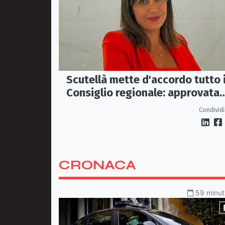
Scutellà mette d'accordo tutto i
Consiglio regionale: approvata
mozione per i treni Sibari-Paola
Condividi
CRONACA
59 minuti