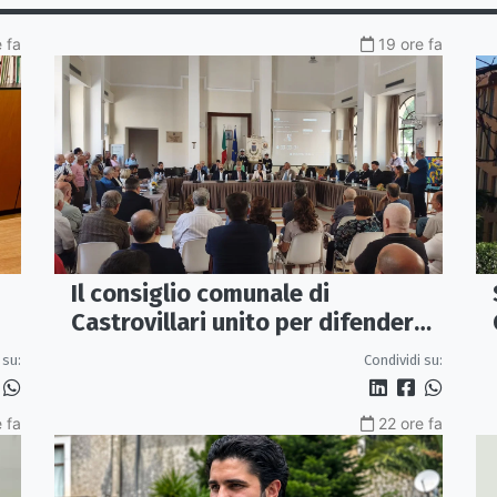
 fa
19 ore fa
Il consiglio comunale di
Castrovillari unito per difendere
iù
il diritto alla salute
 su:
Condividi su:
 fa
22 ore fa