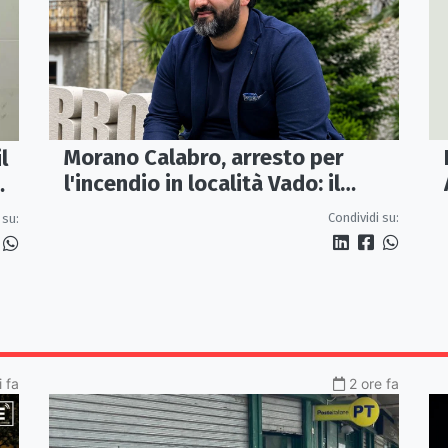
Morano Calabro, arresto per
l
l'incendio in località Vado: il
sindaco Donadio ringrazia
Condividi su:
 su:
Carabinieri Forestali e
magistratura
 fa
2 ore fa