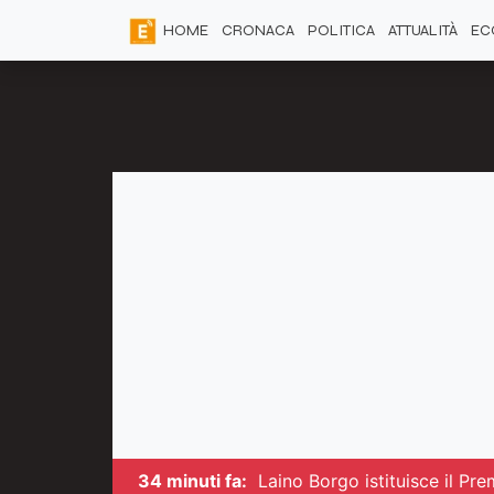
HOME
CRONACA
POLITICA
ATTUALITÀ
EC
34 minuti fa:
Laino Borgo istituisce il Pr