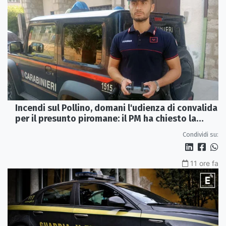
Incendi sul Pollino, domani l'udienza di convalida
per il presunto piromane: il PM ha chiesto la
misura in carcere
Condividi su:
11 ore fa