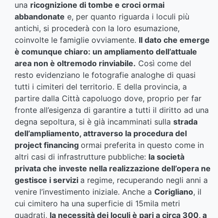
una
ricognizione di tombe e croci ormai
abbandonate
e, per quanto riguarda i loculi più
antichi, si procederà con la loro esumazione,
coinvolte le famiglie ovviamente.
Il dato che emerge
è comunque chiaro: un ampliamento dell’attuale
area non è oltremodo rinviabile.
Così come del
resto evidenziano le fotografie analoghe di quasi
tutti i cimiteri del territorio. E della provincia, a
partire dalla Città capoluogo dove, proprio per far
fronte all’esigenza di garantire a tutti il diritto ad una
degna sepoltura, si è già incamminati sulla
strada
dell’ampliamento, attraverso la procedura del
project financing
ormai preferita in questo come in
altri casi di infrastrutture pubbliche:
la società
privata che investe nella realizzazione dell’opera ne
gestisce i servizi
a regime, recuperando negli anni a
venire l’investimento iniziale. Anche a
Corigliano
, il
cui cimitero ha una superficie di 15mila metri
quadrati,
la necessità dei loculi è pari a circa 300, a