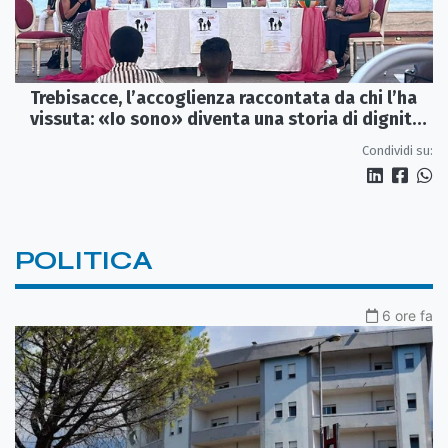
Trebisacce, l’accoglienza raccontata da chi l’ha
vissuta: «Io sono» diventa una storia di dignità
e futuro
Condividi su:
POLITICA
6 ore fa