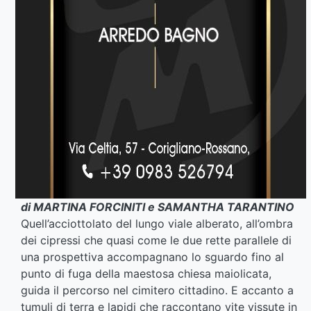
di MARTINA FORCINITI e SAMANTHA TARANTINO
Quell’acciottolato del lungo viale alberato, all’ombra
dei cipressi che quasi come le due rette parallele di
una prospettiva accompagnano lo sguardo fino al
punto di fuga della maestosa chiesa maiolicata,
guida il percorso nel cimitero cittadino. E accanto a
tumuli di terra e lapidi che raccontano vite vissute in