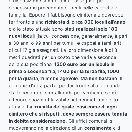
a disposizione sono o tumuli assegnati per
concessione precedente o loculi nelle cappelle di
famiglia. Eppure il fabbisogno cimiteriale dovrebbe
far fronte a una
richiesta di circa 300 loculi all’anno
e allo stato attuale sono stati
realizzati solo 180
nuovi loculi
(la cui concessione, generalmente, è pari
a 30 anni o 99 anni per tumuli e cappelle familiari),
di cui 17 già assegnati. La loro dimensione è di 3
metri quadrati per un costo che varia a seconda
della sua posizione:
1200 euro per un loculo in
prima o seconda fila, 1400 per la terza fila, 1000
per la quarta, la meno agevole.
Ma non bastano.
Il
comune, d’altra parte, per far fronte alla domanda
sta facendo dei sopralluoghi per verificare se c’è
ulteriore spazio utilizzabile nel perimetro del sito
attuale.
La fruibilità del quale, così come di ogni
cimitero che si rispetti, deve sempre essere tenuta
in debita considerazione.
Gli uffici comunali si
muoveranno nella direzione di un
censimento
e di