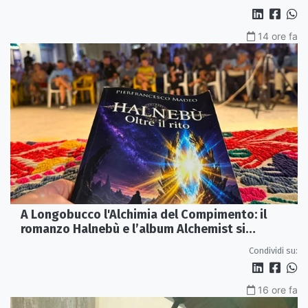
14 ore fa
A Longobucco l'Alchimia del Compimento: il
romanzo Halnebù e l’album Alchemist si
incontrano sul palco
Condividi su:
16 ore fa