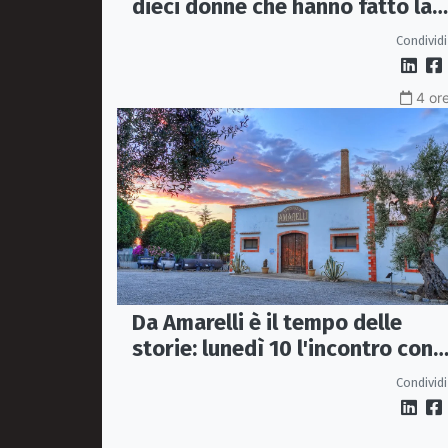
dieci donne che hanno fatto la
storia: il libro arriva a
Condividi
Sant’Angelo
4 ore
Da Amarelli è il tempo delle
storie: lunedì 10 l'incontro con
Antonio De Florio
Condividi