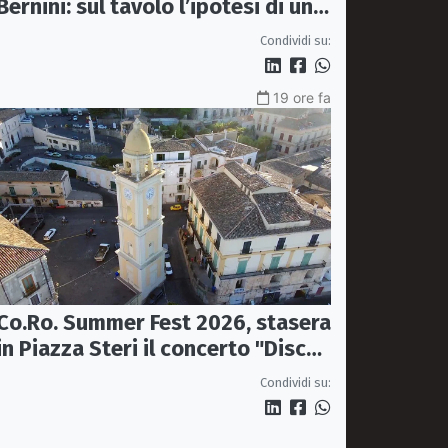
Bernini: sul tavolo l’ipotesi di un
nuovo polo di ricerca astrofisica
Condividi su:
19 ore fa
Co.Ro. Summer Fest 2026, stasera
in Piazza Steri il concerto "Disco,
le hit degli anni '70/'80" con
Condividi su:
l'Orchestra Sinfonica Brutia