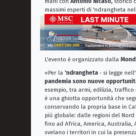
mani con
Antonio Nicaso,
storico d
massimi esperti di 'ndrangheta ne
L'evento è organizzato dalla
Monda
«Per la
‘ndrangheta
- si legge nel
pandemia sono nuove opportunità
esempio, tra armi, edilizia, traffic
è una ghiotta opportunità che segu
conservando la propria base in Cal
più globale: dalle regioni del Nord 
fino ad Africa, America, Australia, 
svelano i territori in cui la prese