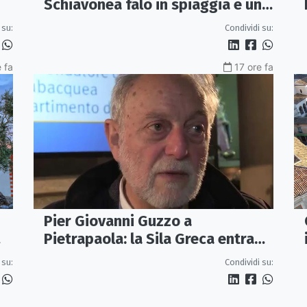
Schiavonea falò in spiaggia e un
omaggio a Lucio Dalla
 su:
Condividi su:
 fa
17 ore fa
Pier Giovanni Guzzo a
Pietrapaola: la Sila Greca entra
nel grande dibattito archeologico
 su:
Condividi su: