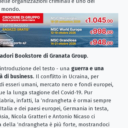
elle organizzazioni criminali e uno dei
l mondo.
dori Bookstore di Granata Group
.
l'introduzione del testo - una
guerra e una
 di business
. Il conflitto in Ucraina, per
o di esseri umani, mercato nero e fondi europei,
e la lunga stagione del Covid-19. Pur
abria, infatti, la ‘ndrangheta è ormai sempre
Italia e dei paesi europei, Germania in testa,
Asia, Nicola Gratteri e Antonio Nicaso ci
nza della ‘ndrangheta è più forte, mostrandoci