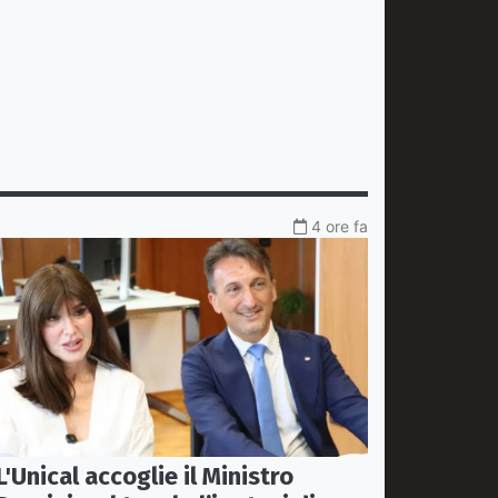
4 ore fa
L'Unical accoglie il Ministro