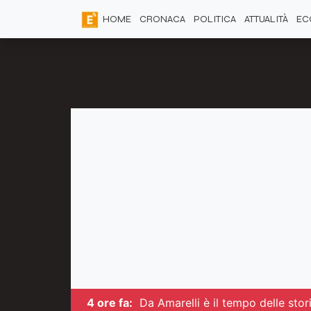
HOME
CRONACA
POLITICA
ATTUALITÀ
EC
4 ore fa:
Da Amarelli è il tempo delle stor