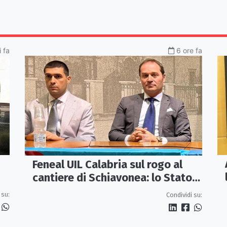
 fa
6 ore fa
Feneal UIL Calabria sul rogo al
cantiere di Schiavonea: lo Stato
rafforzi i presìdi di legalità
 su:
Condividi su: