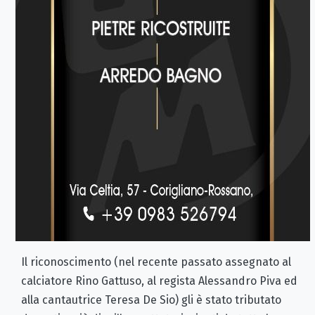
Il riconoscimento (nel recente passato assegnato al
calciatore Rino Gattuso, al regista Alessandro Piva ed
alla cantautrice Teresa De Sio) gli è stato tributato