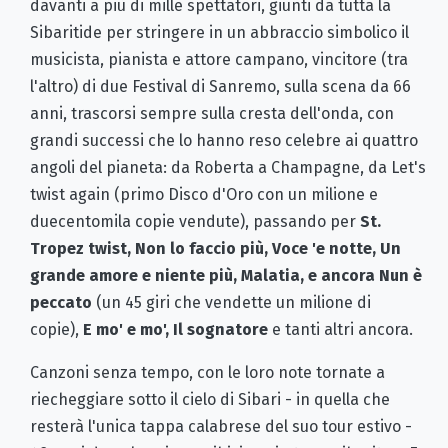
davanti a più di mille spettatori, giunti da tutta la
Sibaritide per stringere in un abbraccio simbolico il
musicista, pianista e attore campano, vincitore (tra
l'altro) di due Festival di Sanremo, sulla scena da 66
anni, trascorsi sempre sulla cresta dell'onda, con
grandi successi che lo hanno reso celebre ai quattro
angoli del pianeta: da Roberta a Champagne, da Let's
twist again (primo Disco d'Oro con un milione e
duecentomila copie vendute), passando per
St.
Tropez twist, Non lo faccio più, Voce 'e notte, Un
grande amore e niente più, Malatia, e ancora Nun è
peccato
(un 45 giri che vendette un milione di
copie),
E mo' e mo', Il sognatore
e tanti altri ancora.
Canzoni senza tempo, con le loro note tornate a
riecheggiare sotto il cielo di Sibari - in quella che
resterà l'unica tappa calabrese del suo tour estivo -