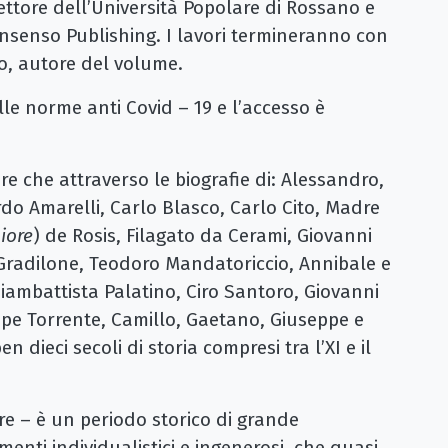
rettore dell’Università Popolare di Rossano e
nsenso Publishing. I lavori termineranno con
ino, autore del volume.
lle norme anti Covid – 19 e l’accesso è
ore che attraverso le biografie di: Alessandro,
do Amarelli, Carlo Blasco, Carlo Cito, Madre
iore
) de Rosis, Filagato da Cerami, Giovanni
 Gradilone, Teodoro Mandatoriccio, Annibale e
iambattista Palatino, Ciro Santoro, Giovanni
pe Torrente, Camillo, Gaetano, Giuseppe e
n dieci secoli di storia compresi tra l’XI e il
re – è un periodo storico di grande
ti individualistici e ingenerosi, che quasi