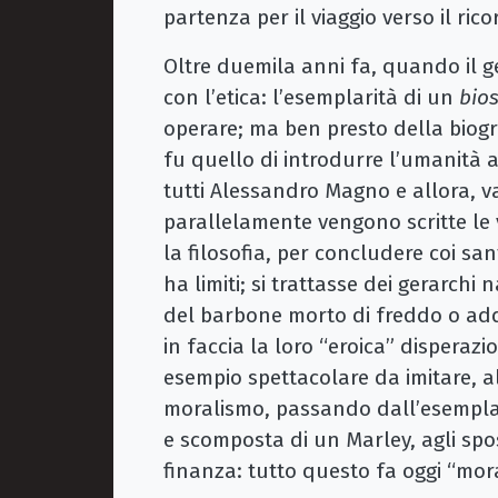
partenza per il viaggio verso il rico
Oltre duemila anni fa, quando il gen
con l’etica: l’esemplarità di un
bio
operare; ma ben presto della biogra
fu quello di introdurre l’umanità al
tutti Alessandro Magno e allora, vai
parallelamente vengono scritte le v
la filosofia, per concludere coi sant
ha limiti; si trattasse dei gerarchi 
del barbone morto di freddo o add
in faccia la loro “eroica” disperazio
esempio spettacolare da imitare, 
moralismo, passando dall’esemplar
e scomposta di un Marley, agli sp
finanza: tutto questo fa oggi “mora