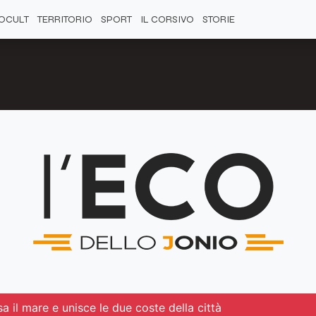
OCULT
TERRITORIO
SPORT
IL CORSIVO
STORIE
 il mare e unisce le due coste della città