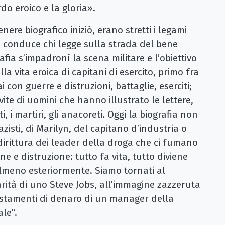
rdo eroico e la gloria».
ere biografico iniziò, erano stretti i legami
s
conduce chi legge sulla strada del bene
fia s’impadronì la scena militare e l’obiettivo
la vita eroica di capitani di esercito, primo fra
 con guerre e distruzioni, battaglie, eserciti;
ite di uomini che hanno illustrato le lettere,
i, i martiri, gli anacoreti. Oggi la biografia non
nazisti, di Marilyn, del capitano d’industria o
irittura dei leader della droga che ci fumano
ne e distruzione: tutto fa vita, tutto diviene
almeno esteriormente. Siamo tornati al
ità di uno Steve Jobs, all’immagine zazzeruta
ostamenti di denaro di un manager della
le”.