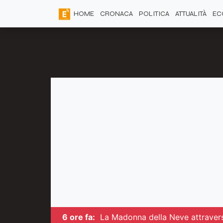
HOME
CRONACA
POLITICA
ATTUALITÀ
EC
6 ore fa:
La Madonna della Neve attraversa