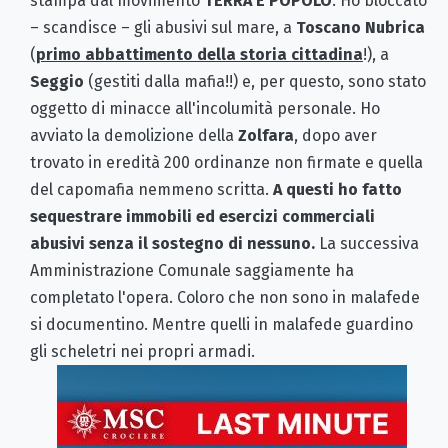
stampa dal movimento
TERRA E POPOLO
. Ho bloccato
– scandisce – gli abusivi sul mare, a
Toscano Nubrica
(
primo abbattimento della storia cittadina
!), a
Seggio
(gestiti dalla mafia!!) e, per questo, sono stato
oggetto di minacce all'incolumità personale. Ho
avviato la demolizione della
Zolfara
, dopo aver
trovato in eredità 200 ordinanze non firmate e quella
del capomafia nemmeno scritta.
A questi ho fatto
sequestrare immobili ed esercizi commerciali
abusivi senza il sostegno di nessuno.
La successiva
Amministrazione Comunale saggiamente ha
completato l'opera. Coloro che non sono in malafede
si documentino. Mentre quelli in malafede guardino
gli scheletri nei propri armadi.