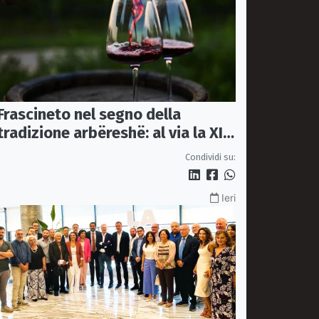
Frascineto nel segno della
tradizione arbëreshë: al via la XII
edizione della Festa del Vino
Condividi su:
Ieri