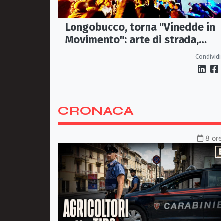
Longobucco, torna "Vinedde in
Movimento": arte di strada,
musica e sapori fanno rivivere il
Condividi
borgo
CRONACA
8 ore