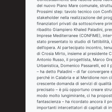
del nuovo Piano Mare comunale, strutture
Prossimi step: tavolo tecnico con Confi
stakeholder nella realizzazione del pr
finanziatori privati da sottoscrivere pr
ribadito Giampiero Khaled Paladini, pre
Imprese Mediterranee (CONFIME), interv
stato presentato lo studio di fattibilità,
dell’opera. Al partecipato incontro, ten
di Crosia Mirto, insieme al presidente 
Antonio Russo, il progettista, Marco Grec
Urbanistica, Domenico Passarelli, ed il 
– ha detto Paladini – di far convergere 
perché in Calabria e al Meridione non c
crescente domanda di servizi di qualità
precisato – è più opportuno creare stru
modo molto lungimirante, ci ha propost
fantascienza – ha ricordato ancora il pre
importanti intercettatori di capitali di 