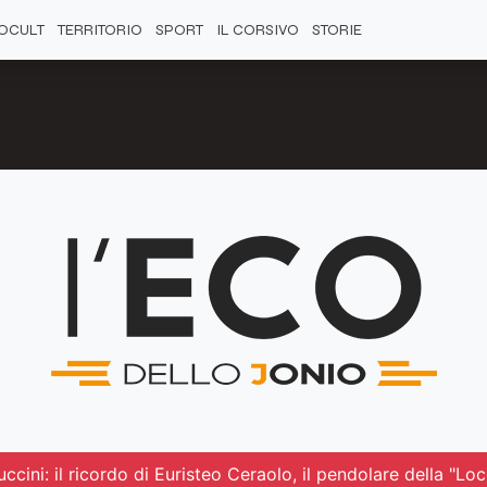
OCULT
TERRITORIO
SPORT
IL CORSIVO
STORIE
ccini: il ricordo di Euristeo Ceraolo, il pendolare della "L