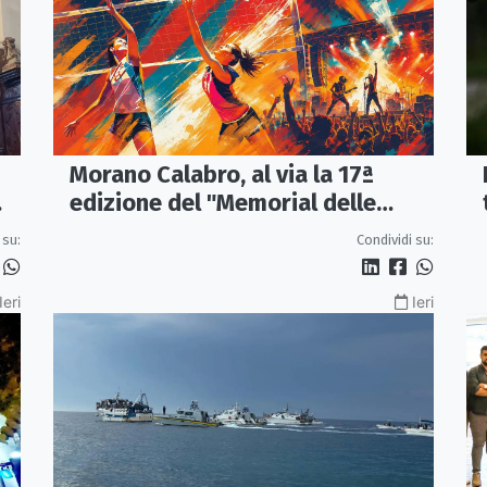
Morano Calabro, al via la 17ª
edizione del "Memorial delle
Stelle"
 su:
Condividi su:
Ieri
Ieri