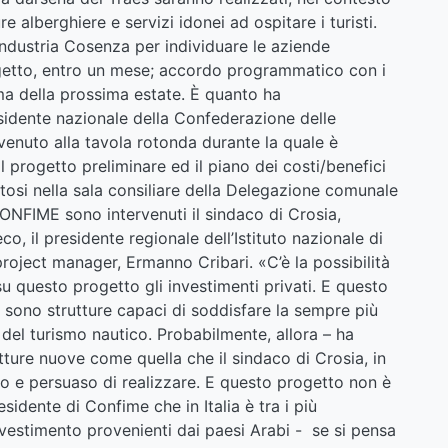
 alberghiere e servizi idonei ad ospitare i turisti.
ndustria Cosenza per individuare le aziende
ogetto, entro un mese; accordo programmatico con i
ima della prossima estate. È quanto ha
sidente nazionale della Confederazione delle
enuto alla tavola rotonda durante la quale è
 il progetto preliminare ed il piano dei costi/benefici
utosi nella sala consiliare della Delegazione comunale
CONFIME sono intervenuti il sindaco di Crosia,
o, il presidente regionale dell’Istituto nazionale di
project manager, Ermanno Cribari. «C’è la possibilità
su questo progetto gli investimenti privati. E questo
i sono strutture capaci di soddisfare la sempre più
 del turismo nautico. Probabilmente, allora – ha
tture nuove come quella che il sindaco di Crosia, in
o e persuaso di realizzare. E questo progetto non è
sidente di Confime che in Italia è tra i più
investimento provenienti dai paesi Arabi - se si pensa