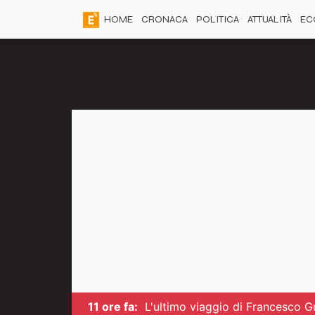
HOME
CRONACA
POLITICA
ATTUALITÀ
EC
11 ore fa:
L'ultimo viaggio di Francesco Gu