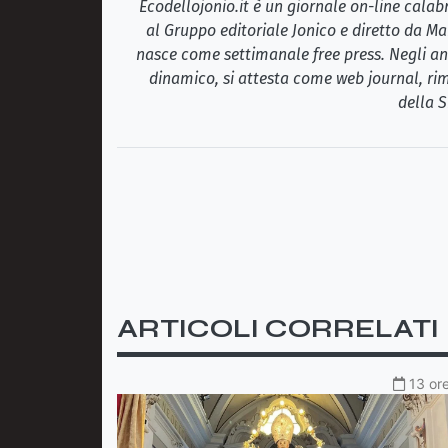
Ecodellojonio.it è un giornale on-line cala
al Gruppo editoriale Jonico e diretto da Ma
nasce come settimanale free press. Negli ann
dinamico, si attesta come web journal, rim
della S
ARTICOLI CORRELATI
13 ore