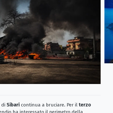
 di
Sibari
continua a bruciare. Per il
terzo
endio ha interessato il perimetro della