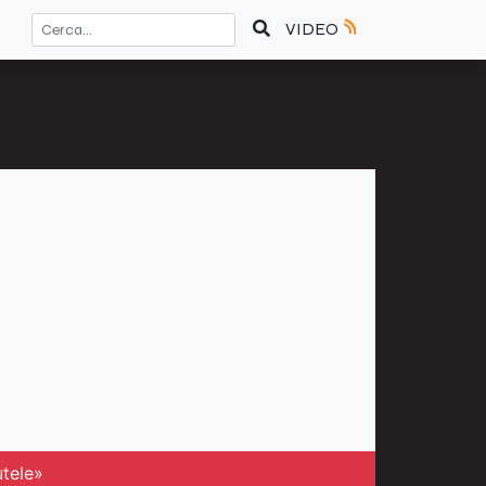
VIDEO
utele»