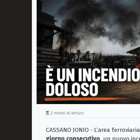
2 minuti di lettura
CASSANO JONIO - L’area ferroviaria
giorno consecutivo
, un nuovo inc