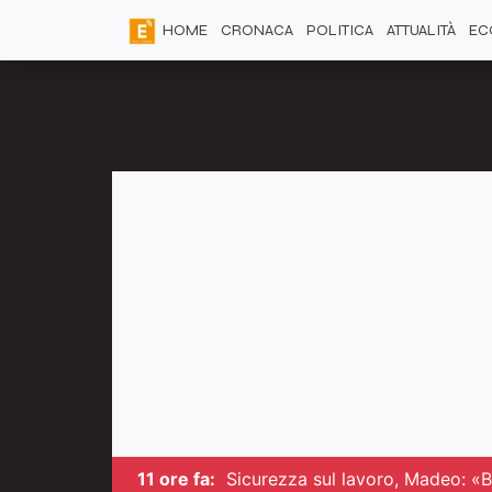
HOME
CRONACA
POLITICA
ATTUALITÀ
EC
11 ore fa:
Sicurezza sul lavoro, Madeo: «B