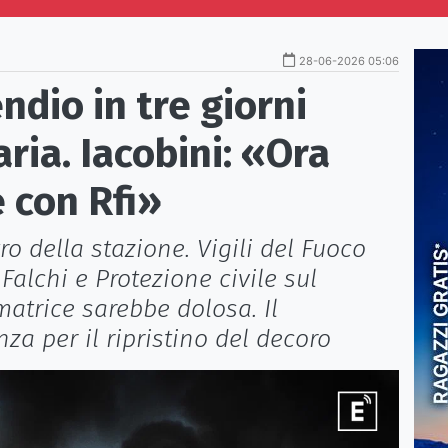
28-06-2026 05:06
endio in tre giorni
aria. Iacobini: «Ora
 con Rfi»
 della stazione. Vigili del Fuoco
Falchi e Protezione civile sul
 matrice sarebbe dolosa. Il
a per il ripristino del decoro