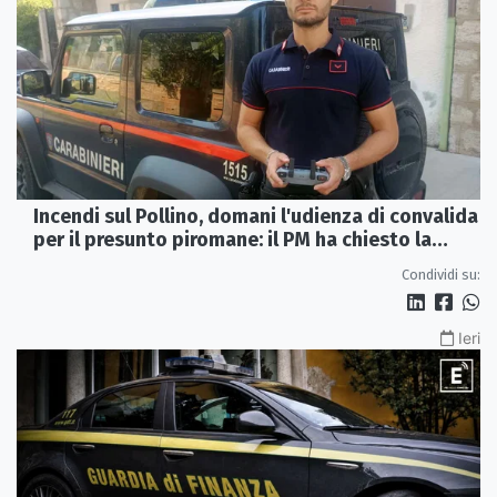
Incendi sul Pollino, domani l'udienza di convalida
per il presunto piromane: il PM ha chiesto la
misura in carcere
Condividi su:
Ieri