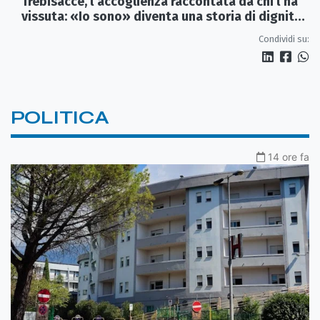
Trebisacce, l’accoglienza raccontata da chi l’ha
vissuta: «Io sono» diventa una storia di dignità
e futuro
Condividi su:
POLITICA
14 ore fa