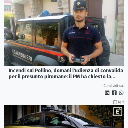
Incendi sul Pollino, domani l'udienza di convalida
per il presunto piromane: il PM ha chiesto la
misura in carcere
Condividi su:
Ieri