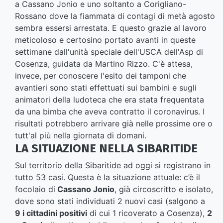
a Cassano Jonio e uno soltanto a Corigliano-
Rossano dove la fiammata di contagi di metà agosto
sembra essersi arrestata. E questo grazie al lavoro
meticoloso e certosino portato avanti in queste
settimane dall'unità speciale dell'USCA dell'Asp di
Cosenza, guidata da Martino Rizzo. C'è attesa,
invece, per conoscere l'esito dei tamponi che
avantieri sono stati effettuati sui bambini e sugli
animatori della ludoteca che era stata frequentata
da una bimba che aveva contratto il coronavirus. I
risultati potrebbero arrivare già nelle prossime ore o
tutt'al più nella giornata di domani.
LA SITUAZIONE NELLA SIBARITIDE
Sul territorio della Sibaritide ad oggi si registrano in
tutto 53 casi. Questa è la situazione attuale: c’è il
focolaio di
Cassano Jonio
, già circoscritto e isolato,
dove sono stati individuati 2 nuovi casi (salgono a
9 i cittadini positivi
di cui 1 ricoverato a Cosenza),
2