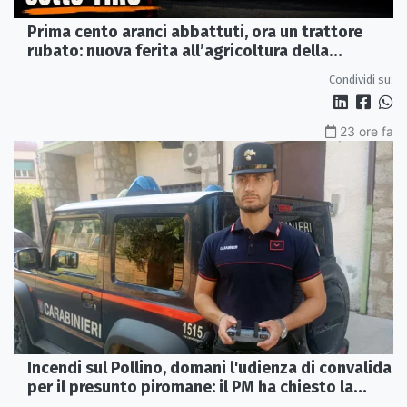
Prima cento aranci abbattuti, ora un trattore
rubato: nuova ferita all’agricoltura della
Sibaritide
Condividi su:
23 ore fa
Incendi sul Pollino, domani l'udienza di convalida
per il presunto piromane: il PM ha chiesto la
misura in carcere