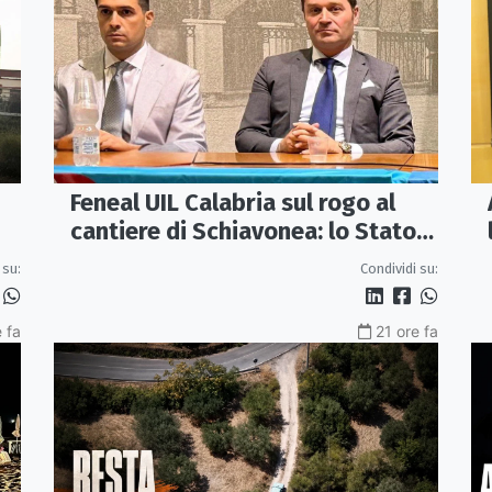
Feneal UIL Calabria sul rogo al
cantiere di Schiavonea: lo Stato
rafforzi i presìdi di legalità
 su:
Condividi su:
 fa
21 ore fa