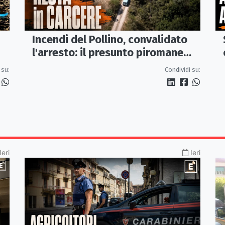
Incendi del Pollino, convalidato
l'arresto: il presunto piromane
resta in carcere
Condividi su:
 su:
Ieri
Ieri