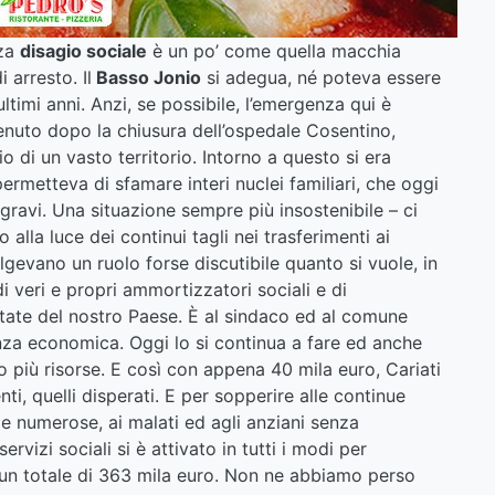
za
disagio sociale
è un po’ come quella macchia
 arresto. Il
Basso Jonio
si adegua, né poteva essere
ultimi anni. Anzi, se possibile, l’emergenza qui è
nuto dopo la chiusura dell’ospedale Cosentino,
zio di un vasto territorio. Intorno a questo si era
ermetteva di sfamare interi nuclei familiari, che oggi
gravi. Una situazione sempre più insostenibile – ci
 alla luce dei continui tagli nei trasferimenti ai
gevano un ruolo forse discutibile quanto si vuole, in
i veri e propri ammortizzatori sociali e di
state del nostro Paese. È al sindaco ed al comune
enza economica. Oggi lo si continua a fare ed anche
 più risorse. E così con appena 40 mila euro, Cariati
nti, quelli disperati. E per sopperire alle continue
glie numerose, ai malati ed agli anziani senza
servizi sociali si è attivato in tutti i modi per
r un totale di 363 mila euro. Non ne abbiamo perso