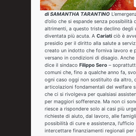
di SAMANTHA TARANTINO
L’emergen
d’olio che si espande senza possibilità di
altrimenti, a questo triste declino degli 
diventata più acuta. A
Cariati
ciò è avve
presidio per il diritto alla salute a servi
creato un indotto che forniva lavoro e p
versano in condizioni di disagio. Anche 
dice il sindaco
Filippo Sero
– soprattutto
comuni che, fino a qualche anno fa, svol
ogni caso oggi non sostituito da altro, d
articolazioni fondamentali del welfare 
che ci si rivolgeva per qualsiasi assist
per maggiori sofferenze. Ma non ci sono
riesce a rispondere solo ai casi più urge
richieste di aiuto, dal lavoro, alle fami
possibilità di cure e assistenza, l’ufficio 
intercettare finanziamenti regionali pe