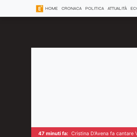
HOME
CRONACA
POLITICA
ATTUALITÀ
EC
47 minuti fa:
Cristina D’Avena fa cantare 