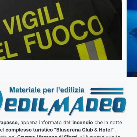
Papasso
, appena informato dell’
incendio
che la notte
del
complesso turistico “Bluserena Club & Hotel”
,
etto del
Gruppo Maresca di Sibari
, si è messo subito