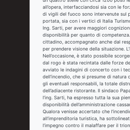
all’opera, interfacciandosi sia con le f
di vigili del fuoco sono intervenute su
portata, sia con i vertici di Italia Turis
Ing. Sarti, per avere maggiori cognizion
disponibilità per quanto di competenza. 
cittadino, accompagnato anche dal respo
per prendere visione della situazione. L’
Nell’occasione, è stato possibile scorger
dal rogo è stata recintata dalle forze de
avviato le indagini di concerto con i tecn
dell’incendio, che si presume di natura d
gli eventuali responsabili, la totale dist
dell’adiacente ristorante. Il sindaco Pa
l’ing. Sarti, ha espresso tutta la sua pie
disponibilità dell’amministrazione cass
Qualora venisse accertato che l’incendio
all’imprenditoria turistica, ha sottoline
l’impegno contro il malaffare per il trion