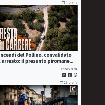
4 ore fa
Incendi del Pollino, convalidato
l'arresto: il presunto piromane
resta in carcere
Condividi su:
23 ore fa