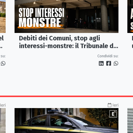
el
Debiti dei Comuni, stop agli
interessi-monstre: il Tribunale di
Castrovillari taglia il conto
 su:
Condividi su:
Ieri
Ieri