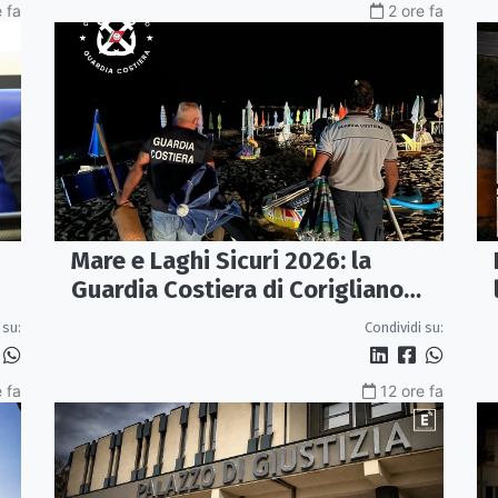
e fa
2 ore fa
Mare e Laghi Sicuri 2026: la
Guardia Costiera di Corigliano
controlla il litorale da Rocca
 su:
Condividi su:
Imperiale a Cariati.
 fa
12 ore fa