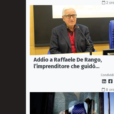
2 or
Addio a Raffaele De Rango,
l’imprenditore che guidò
Confindustria Cosenza
Condividi
8 ore