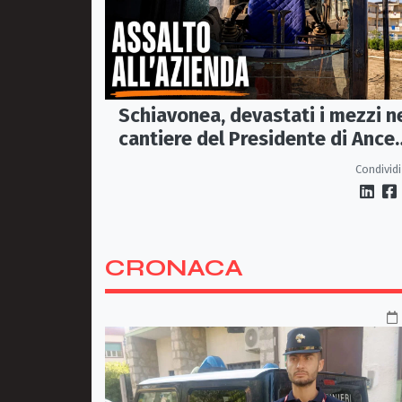
Schiavonea, devastati i mezzi n
cantiere del Presidente di Ance
Calabria Rugna. «Non ci
Condividi
fermeremo»
CRONACA