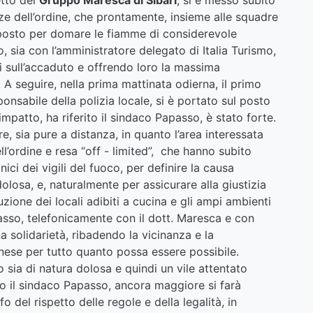
orze dell’ordine, che prontamente, insieme alle squadre
l posto per domare le fiamme di considerevole
mo, sia con l’amministratore delegato di Italia Turismo,
i sull’accaduto e offrendo loro la massima
A seguire, nella prima mattinata odierna, il primo
nsabile della polizia locale, si è portato sul posto
impatto, ha riferito il sindaco Papasso, è stato forte.
e, sia pure a distanza, in quanto l’area interessata
ll’ordine e resa “off - limited”, che hanno subito
ici dei vigili del fuoco, per definire la causa
olosa, e, naturalmente per assicurare alla giustizia
ruzione dei locali adibiti a cucina e gli ampi ambienti
passo, telefonicamente con il dott. Maresca e con
na solidarietà, ribadendo la vicinanza e la
anese per tutto quanto possa essere possibile.
 sia di natura dolosa e quindi un vile attentato
ato il sindaco Papasso, ancora maggiore si farà
fo del rispetto delle regole e della legalità, in