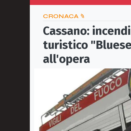
CRONACA
Cassano: incend
turistico "Blues
all'opera