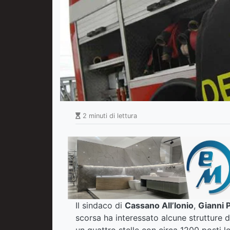
2 minuti di lettura
Il sindaco di
Cassano All’Ionio
,
Gianni 
scorsa ha interessato alcune strutture 
un quattro stelle con circa 1200 posti l