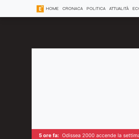
HOME
CRONACA
POLITICA
ATTUALITÀ
EC
5 ore fa:
Odissea 2000 accende la settima