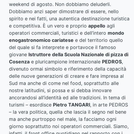
weekend di agosto. Non dobbiamo deluderli.
Dobbiamo anzi saper dimostrare di essere, nello
spirito e nei fatti, una autentica destinazione turistica
e competitiva. È un vero e proprio
appello
agli
operatori commerciali, turistici e dell’intero
mondo
enogastronomico cariatese
e del territorio quello
del quale si fa interprete e portavoce il famoso
giovane
Istruttore della Scuola Nazionale di pizza di
Cosenza
e pluricampione internazionale
PEDROS
,
divenuto ormai simbolo e riferimento della capacità
delle nuove generazioni di creare e fare impresa al
Sud ma anche di come nel food, soprattutto alle
nostre latitudini, si possa e si debba innovare
ancorandosi all’identità ed alle tradizioni. In tema di
turismi – esordisce
Pietro TANGARI
, in arte PEDROS
– la vera politica, quella che lascia il segno nel bene
ma anche purtroppo nel male, la facciamo ogni
giorno soprattutto noi operatori commerciali. Siamo,
infatti, il front office quotidiano nel rapporto con i