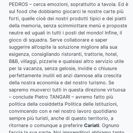
PEDROS – cerca emozioni, soprattutto a tavola. Ed è
sul food che dobbiamo giocarci le nostre carte più
forti, quelle cioè dei nostri prodotti tipici e dei piatti
della memoria, senza scimmiottare menù e proposte
neutre ed uguali in tutti i posti del mondo! Infine, il
gioco di squadra. Serve collaborare e saper
suggerire all’ospite la soluzione migliore alla sua
esigenza, consigliando ristoranti, trattorie, hotel,
B&B, villaggi, pizzerie e qualsiasi altro servizio utile
per la vacanza, senza gelosie, invidie o chiusure
perfettamente inutili ed anzi dannose alla crescita
della nostra economia e del nostro turismo. Se
sapremo muoverci tutti in questa direzione virtuosa
– conclude Pietro TANGARI – avremo fatto più
politica della cosiddetta Politica delle Istituzioni,
convincendo con e nel nostro lavoro quotidiano
sempre più turisti, anche di questo territorio, a
ritornare o comunque a preferire
Cariati
. Ognuno
faccia la sua parte. Noi imprenditori abbiamo tanto