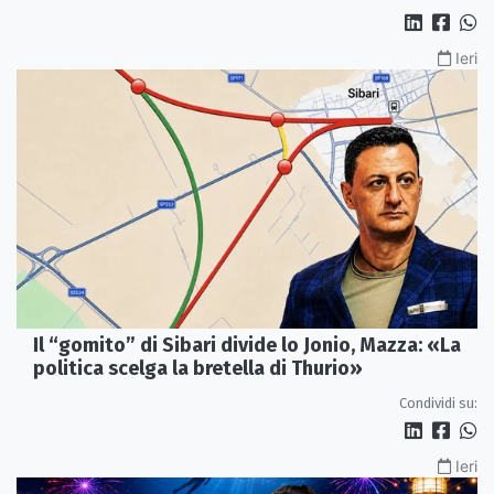
Ieri
Il “gomito” di Sibari divide lo Jonio, Mazza: «La
politica scelga la bretella di Thurio»
Condividi su:
Ieri