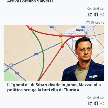
Arriva Lorenzo Salvetti
Condividi su:
19 ore fa
Il “gomito” di Sibari divide lo Jonio, Mazza: «La
politica scelga la bretella di Thurio»
Condividi su: