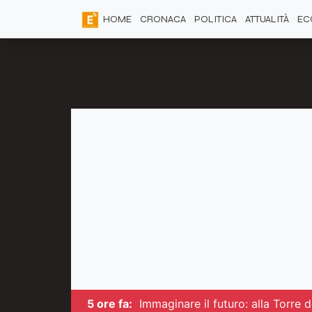
HOME
CRONACA
POLITICA
ATTUALITÀ
EC
5 ore fa:
Immaginare il futuro: alla Torre