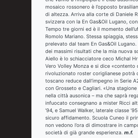
mosaico rossonero è l’opposto brasilian
di altezza. Arriva alla corte di Daniele 
svizzera con la En Gas&Oil Lugano, con
Tempo tre giorni ed è il momento dell’u
Romolo Mariano. Stessa spiaggia, stesso 
prelevato dal team En Gas&Oil Lugano. 
dei massimi risultati che la mia nuova so
Aiello è lo schiacciatore ceco Michal Hr
Vero Volley Monza e si dice «contento d
rivoluzionato roster coriglianese potrà c
toscano reduce dall’impegno in Serie A
con Grosseto e Cagliari. «Una stagion
nella città ausonica – ma che saprà reg
infuocato consegnano a mister Ricci altr
’94, e Samuel Walker, laterale classe ’9
sicuro affidamento. Scuola Cuneo il pri
non vedono l’ora di dimostrare in campo
società di già grande esperienza.
m.f.