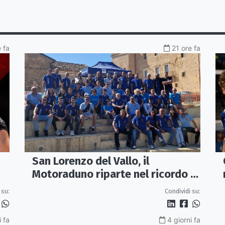
 fa
21 ore fa
San Lorenzo del Vallo, il
Motoraduno riparte nel ricordo di
Gaetano Aita
 su:
Condividi su:
i fa
4 giorni fa