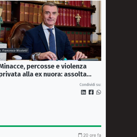
Minacce, percosse e violenza
privata alla ex nuora: assolta
perché il fatto non sussiste
Condividi su:
20 ore fa