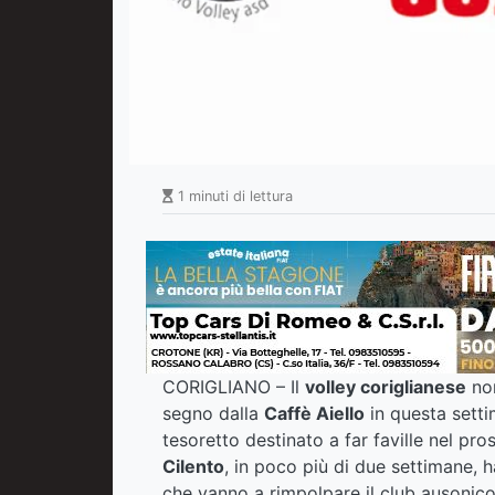
1 minuti di lettura
CORIGLIANO – Il
volley coriglianese
non
segno dalla
Caffè Aiello
in questa settim
tesoretto destinato a far faville nel pr
Cilento
, in poco più di due settimane, h
che vanno a rimpolpare il club ausonico