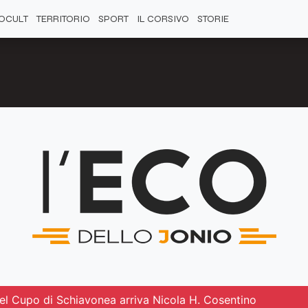
OCULT
TERRITORIO
SPORT
IL CORSIVO
STORIE
 del Cupo di Schiavonea arriva Nicola H. Cosentino