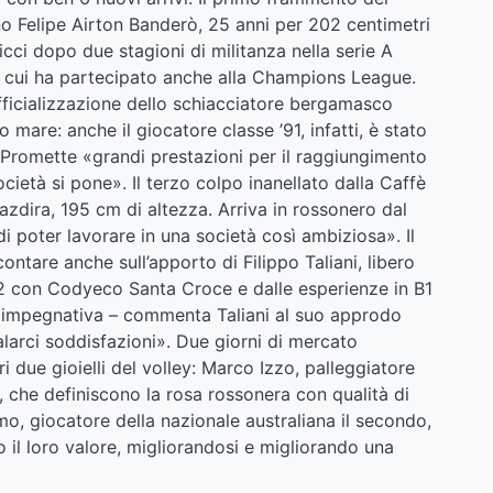
o Felipe Airton Banderò, 25 anni per 202 centimetri
Ricci dopo due stagioni di militanza nella serie A
 cui ha partecipato anche alla Champions League.
fficializzazione dello schiacciatore bergamasco
mare: anche il giocatore classe ’91, infatti, è stato
Promette «grandi prestazioni per il raggiungimento
cietà si pone». Il terzo colpo inanellato dalla Caffè
azdira, 195 cm di altezza. Arriva in rossonero dal
i poter lavorare in una società così ambiziosa». Il
ontare anche sull’apporto di Filippo Taliani, libero
2 con Codyeco Santa Croce e dalle esperienze in B1
e impegnativa – commenta Taliani al suo approdo
alarci soddisfazioni». Due giorni di mercato
i due gioielli del volley: Marco Izzo, palleggiatore
5, che definiscono la rosa rossonera con qualità di
mo, giocatore della nazionale australiana il secondo,
 il loro valore, migliorandosi e migliorando una