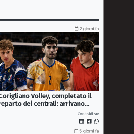
2 giorni fa
Corigliano Volley, completato il
reparto dei centrali: arrivano
Pasquali e Napolitano,
Condividi su:
confermato Tanzi
5 giorni fa