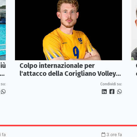
iù
Colpo internazionale per
l'attacco della Corigliano Volley:
arriva l'opposto svedese Johan
 su:
Condividi su:
Gruvaeus
 fa
3 ore fa