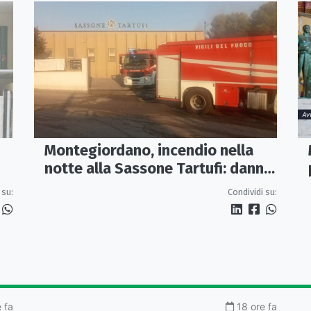
Montegiordano, incendio nella
notte alla Sassone Tartufi: danni
per oltre un milione di euro
 su:
Condividi su:
e fa
18 ore fa