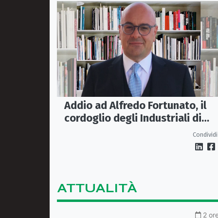
Addio ad Alfredo Fortunato, il
cordoglio degli Industriali di
Cosenza: «Lascia un vuoto
Condividi
profondo»
ATTUALITÀ
2 or