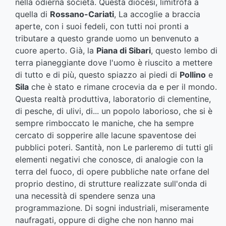
nella odierna società. Questa diocesi, limitrofa a
quella di
Rossano-Cariati
, La accoglie a braccia
aperte, con i suoi fedeli, con tutti noi pronti a
tributare a questo grande uomo un benvenuto a
cuore aperto. Già, la
Piana di Sibari
, questo lembo di
terra pianeggiante dove l'uomo è riuscito a mettere
di tutto e di più, questo spiazzo ai piedi di
Pollino
e
Sila
che è stato e rimane crocevia da e per il mondo.
Questa realtà produttiva, laboratorio di clementine,
di pesche, di ulivi, di... un popolo laborioso, che si è
sempre rimboccato le maniche, che ha sempre
cercato di sopperire alle lacune spaventose dei
pubblici poteri. Santità, non Le parleremo di tutti gli
elementi negativi che conosce, di analogie con la
terra del fuoco, di opere pubbliche nate orfane del
proprio destino, di strutture realizzate sull'onda di
una necessità di spendere senza una
programmazione. Di sogni industriali, miseramente
naufragati, oppure di dighe che non hanno mai