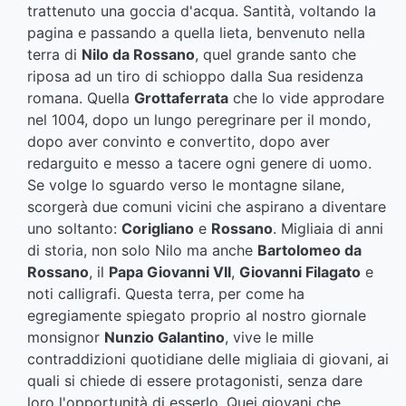
trattenuto una goccia d'acqua. Santità, voltando la
pagina e passando a quella lieta, benvenuto nella
terra di
Nilo da Rossano
, quel grande santo che
riposa ad un tiro di schioppo dalla Sua residenza
romana. Quella
Grottaferrata
che lo vide approdare
nel 1004, dopo un lungo peregrinare per il mondo,
dopo aver convinto e convertito, dopo aver
redarguito e messo a tacere ogni genere di uomo.
Se volge lo sguardo verso le montagne silane,
scorgerà due comuni vicini che aspirano a diventare
uno soltanto:
Corigliano
e
Rossano
. Migliaia di anni
di storia, non solo Nilo ma anche
Bartolomeo da
Rossano
, il
Papa Giovanni VII
,
Giovanni Filagato
e
noti calligrafi. Questa terra, per come ha
egregiamente spiegato proprio al nostro giornale
monsignor
Nunzio Galantino
, vive le mille
contraddizioni quotidiane delle migliaia di giovani, ai
quali si chiede di essere protagonisti, senza dare
loro l'opportunità di esserlo. Quei giovani che