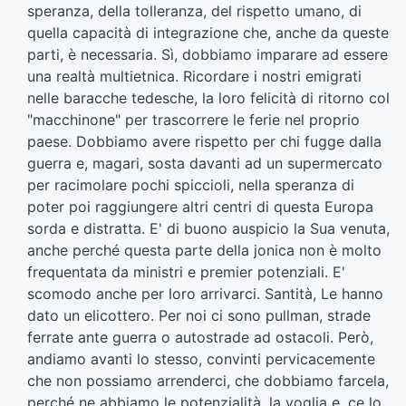
speranza, della tolleranza, del rispetto umano, di
quella capacità di integrazione che, anche da queste
parti, è necessaria. Sì, dobbiamo imparare ad essere
una realtà multietnica. Ricordare i nostri emigrati
nelle baracche tedesche, la loro felicità di ritorno col
"macchinone" per trascorrere le ferie nel proprio
paese. Dobbiamo avere rispetto per chi fugge dalla
guerra e, magari, sosta davanti ad un supermercato
per racimolare pochi spiccioli, nella speranza di
poter poi raggiungere altri centri di questa Europa
sorda e distratta. E' di buono auspicio la Sua venuta,
anche perché questa parte della jonica non è molto
frequentata da ministri e premier potenziali. E'
scomodo anche per loro arrivarci. Santità, Le hanno
dato un elicottero. Per noi ci sono pullman, strade
ferrate ante guerra o autostrade ad ostacoli. Però,
andiamo avanti lo stesso, convinti pervicacemente
che non possiamo arrenderci, che dobbiamo farcela,
perché ne abbiamo le potenzialità, la voglia e, ce lo