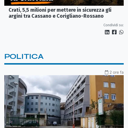
Crati, 5,5 milioni per mettere in sicurezza gli
argini tra Cassano e Corigliano-Rossano
Condividi su:
POLITICA
2 ore fa