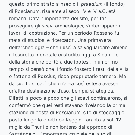
questo primo strato s’insediò il
praedium
(il fondo)
di Roscianum, risalente ai secoli V e IV a.C. età
romana. Data l’importanza del sito, per far
proseguire gli scavi archeologici, s’interruppero i
lavori di costruzione. Per un periodo Rossano fu
meta di studiosi e ricercatori. Una primavera
dell’archeologia – che riuscì a salvaguardare almeno
il tesoretto monetale custodito oggi a Sibari – e
della storia che portò a due ipotesi. In un primo
tempo si pensò che il fondo fossero i resti della villa
o fattoria di Roscius, ricco proprietario terriero. Ma
da subito si capì che un’area così estesa avesse
un’altra destinazione d’uso, ben più strategica.
Difatti, a poco a poco che gli scavi continuarono, si
confermò che quei resti stavano rivelando la prima
stazione di posta di Roscianum, sito di stoccaggio
posto lungo la direttrice Reggio-Taranto a soli 12
miglia da Thurii e non lontano dall’approdo di
Sant’Angelo. L’importanza cruciale del sito di