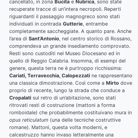
cancellato, in zona
Bucita
e
Nubrica
, sono state
recuperate tracce di un’intera necropoli. Reperti
riguardanti il passaggio magnogreco sono stati
individuati in contrada
Gutterie
, entrambe
completamente saccheggiate. A quanto pare. Anche
l’area di
Sant’Antonio
, nel centro storico di Rossano,
comprendeva un grande insediamento comprovato.
Resti sono custoditi nel Museo Diocesano ed in
quello di Reggio Calabria. Insomma, di esempi del
genere, questa terra ne è purtroppo ricchissima:
Cariati, Terravecchia, Calopezzati
ne rappresentano
una classica dimostrazione. Così come a
Mirto
dove
proprio di recente, lungo la strada che conduce a
Cropalati
sul retro di un’abitazione, sono stati
ritrovati resti di costruzione (mattoni a forma
romboidale) che probabilmente costituivano mura in
opus reticulatum
(una delle tecniche costruttive
romane). Mattoni, questa volta moderni, e
calcestruzzo hanno invaso letteralmente una