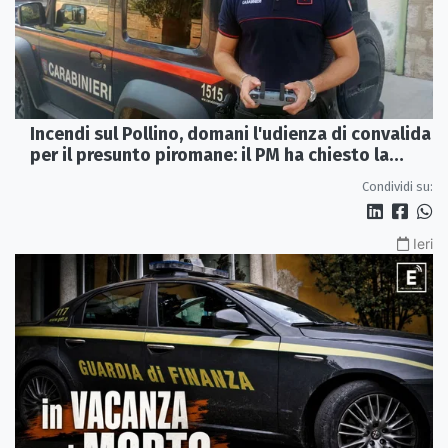
Incendi sul Pollino, domani l'udienza di convalida
per il presunto piromane: il PM ha chiesto la
misura in carcere
Condividi su:
Ieri