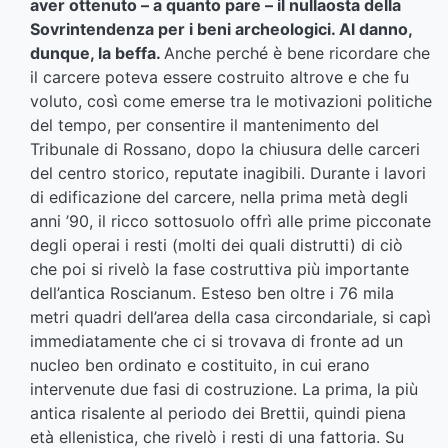
aver ottenuto – a quanto pare – il nullaosta della
Sovrintendenza per i beni archeologici. Al danno,
dunque, la beffa.
Anche perché è bene ricordare che
il carcere poteva essere costruito altrove e che fu
voluto, così come emerse tra le motivazioni politiche
del tempo, per consentire il mantenimento del
Tribunale di Rossano, dopo la chiusura delle carceri
del centro storico, reputate inagibili. Durante i lavori
di edificazione del carcere, nella prima metà degli
anni ’90, il ricco sottosuolo offrì alle prime picconate
degli operai i resti (molti dei quali distrutti) di ciò
che poi si rivelò la fase costruttiva più importante
dell’antica Roscianum. Esteso ben oltre i 76 mila
metri quadri dell’area della casa circondariale, si capì
immediatamente che ci si trovava di fronte ad un
nucleo ben ordinato e costituito, in cui erano
intervenute due fasi di costruzione. La prima, la più
antica risalente al periodo dei Brettii, quindi piena
età ellenistica, che rivelò i resti di una fattoria. Su