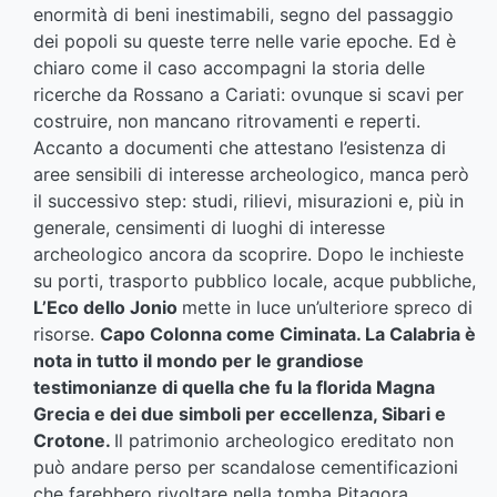
enormità di beni inestimabili, segno del passaggio
dei popoli su queste terre nelle varie epoche. Ed è
chiaro come il caso accompagni la storia delle
ricerche da Rossano a Cariati: ovunque si scavi per
costruire, non mancano ritrovamenti e reperti.
Accanto a documenti che attestano l’esistenza di
aree sensibili di interesse archeologico, manca però
il successivo step: studi, rilievi, misurazioni e, più in
generale, censimenti di luoghi di interesse
archeologico ancora da scoprire. Dopo le inchieste
su porti, trasporto pubblico locale, acque pubbliche,
L’Eco dello Jonio
mette in luce un’ulteriore spreco di
risorse.
Capo Colonna come Ciminata. La Calabria è
nota in tutto il mondo per le grandiose
testimonianze di quella che fu la florida Magna
Grecia e dei due simboli per eccellenza, Sibari e
Crotone.
Il patrimonio archeologico ereditato non
può andare perso per scandalose cementificazioni
che farebbero rivoltare nella tomba Pitagora,