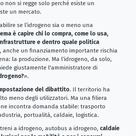
o non si regge solo perché esiste un
iste un mercato.
bilire se l’idrogeno sia o meno una
lema è capire chi lo compra, come lo usa,
infrastrutture e dentro quale politica
, anche un finanziamento importante rischia
ena: la produzione. Ma l’idrogeno, da solo,
hiede giustamente l'amministratore di
idrogeno?
».
impostazione del dibattito
. Il territorio ha
o meno degli utilizzatori. Ma una filiera
one incontra domanda stabile: trasporto
dustria, portualità, caldaie, logistica.
: treni a idrogeno, autobus a idrogeno,
caldaie