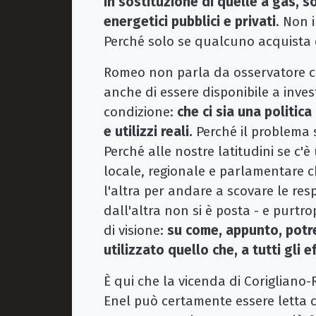
in sostituzione di quelle a gas, s
energetici pubblici e privati
. Non 
Perché solo se qualcuno acquista q
Romeo non parla da osservatore co
anche di essere disponibile a inve
condizione:
che ci sia una politic
e utilizzi reali.
Perché il problema 
Perché alle nostre latitudini se c'è
locale, regionale e parlamentare c
l'altra per andare a scovare le re
dall'altra non si è posta - e purt
di visione:
su come, appunto, potr
utilizzato quello che, a tutti gli e
È qui che la vicenda di Corigliano
Enel può certamente essere letta co