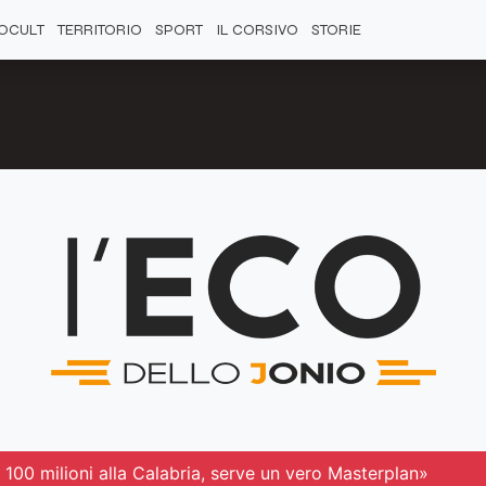
OCULT
TERRITORIO
SPORT
IL CORSIVO
STORIE
100 milioni alla Calabria, serve un vero Masterplan»