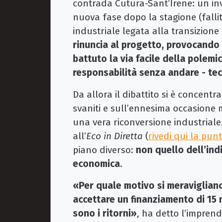
contrada Cutura-Sant’Irene: un i
nuova fase dopo la stagione (fallit
industriale legata alla transizione
rinuncia al progetto, provocando l
battuto la via facile della polemic
responsabilità senza andare - tec
Da allora il dibattito si è concentra
svaniti e sull’ennesima occasione 
una vera riconversione industrial
all’
Eco in Diretta
(
rivedi qui la pun
piano diverso:
non quello dell’ind
economica
.
«Per quale motivo si meraviglian
accettare un finanziamento di 15 
sono i ritorni»
, ha detto l’impren