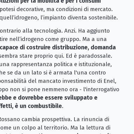
oluzioni per la mobilità e per i consumi
ipotesi decorative, ma condizioni di mercato.
uell’idrogeno, l’impianto diventa sostenibile.
ntrario alla tecnologia. Anzi. Ha aggiunto
stire nell’idrogeno come gruppo. Ma a una
a capace di costruire distribuzione, domanda
sembra stare proprio qui. Ed è paradossale.
 una rappresentanza politica e istituzionale,
he se da un lato si è armata l'una contro
sponsabilità del mancato investimento di Enel,
roppo non si pone nemmeno ora - l'interrogativo
ebbe e dovrebbe essere sviluppato e
ffetti, è un combustibile
.
-Rossano cambia prospettiva. La rinuncia di
me un colpo al territorio. Ma la lettura di