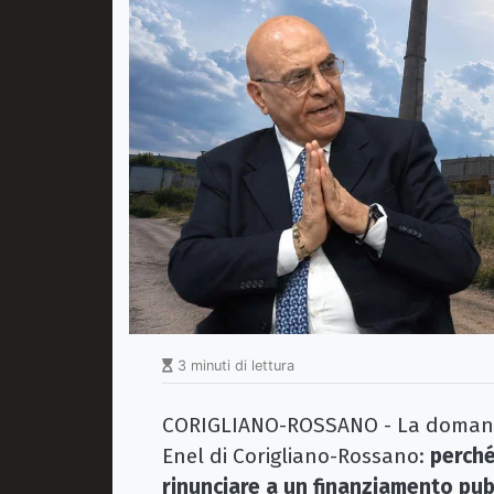
3 minuti di lettura
CORIGLIANO-ROSSANO - La domanda
Enel di Corigliano-Rossano:
perch
rinunciare a un finanziamento pubb