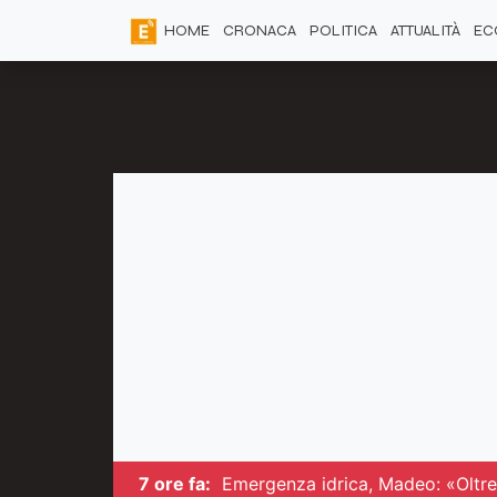
HOME
CRONACA
POLITICA
ATTUALITÀ
EC
7 ore fa:
Emergenza idrica, Madeo: «Oltre 