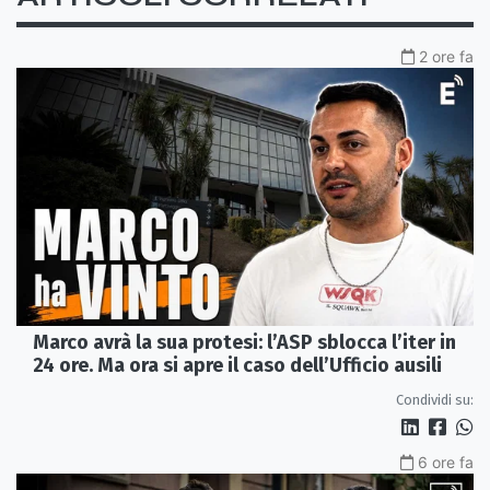
2 ore fa
Marco avrà la sua protesi: l’ASP sblocca l’iter in
24 ore. Ma ora si apre il caso dell’Ufficio ausili
Condividi su:
6 ore fa