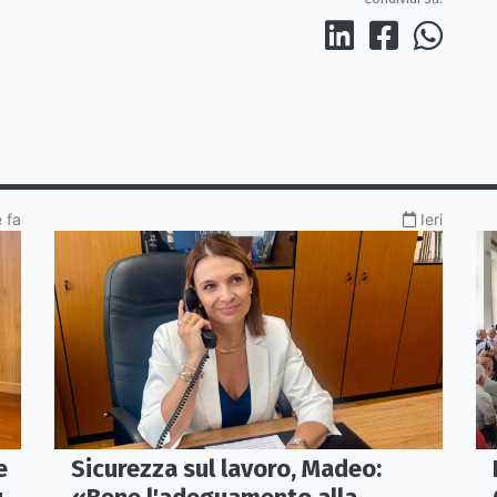
 fa
Ieri
e
Sicurezza sul lavoro, Madeo: