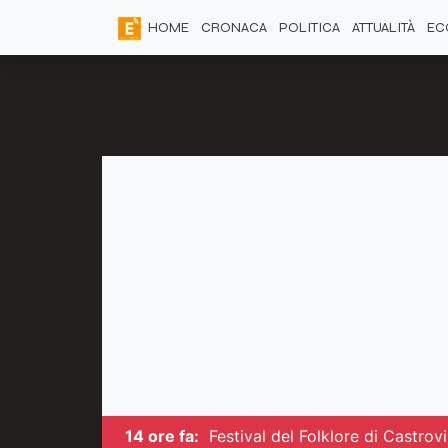
HOME
CRONACA
POLITICA
ATTUALITÀ
EC
14 ore fa:
Festival del Folklore di Castrovi