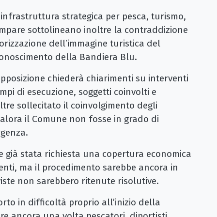
n’infrastruttura strategica per pesca, turismo,
mpare sottolineano inoltre la contraddizione
alorizzazione dell’immagine turistica del
iconoscimento della Bandiera Blu.
opposizione chiederà chiarimenti su interventi
mpi di esecuzione, soggetti coinvolti e
ltre sollecitato il coinvolgimento degli
ualora il Comune non fosse in grado di
genza.
 già stata richiesta una copertura economica
rventi, ma il procedimento sarebbe ancora in
viste non sarebbero ritenute risolutive.
o in difficoltà proprio all’inizio della
e ancora una volta pescatori, diportisti,