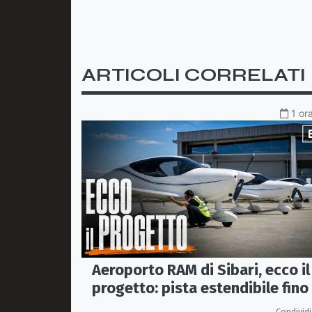
ARTICOLI CORRELATI
1 or
Aeroporto RAM di Sibari, ecco il
progetto: pista estendibile fino
2 km e trasporto passeggeri
Condividi