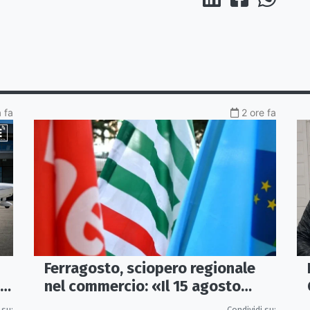
a fa
2 ore fa
Ferragosto, sciopero regionale
 a
nel commercio: «Il 15 agosto
negozi chiusi»
 su:
Condividi su: