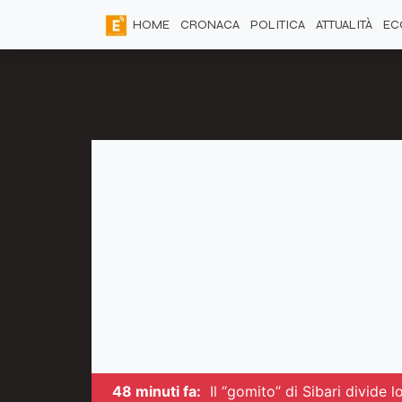
HOME
CRONACA
POLITICA
ATTUALITÀ
EC
48 minuti fa:
Il “gomito” di Sibari divide 