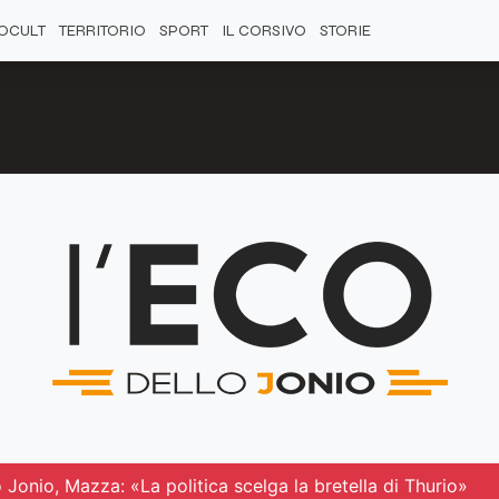
OCULT
TERRITORIO
SPORT
IL CORSIVO
STORIE
lo Jonio, Mazza: «La politica scelga la bretella di Thurio»