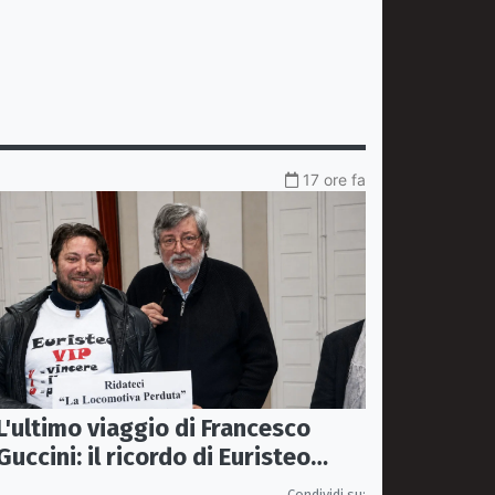
17 ore fa
L'ultimo viaggio di Francesco
Guccini: il ricordo di Euristeo
Ceraolo, il pendolare della
Condividi su: