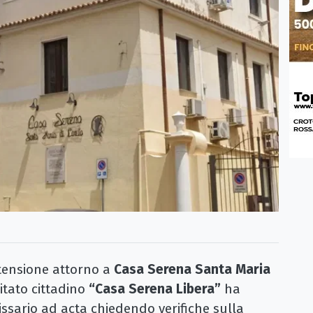
tensione attorno a
Casa Serena Santa Maria
itato cittadino
“Casa Serena Libera”
ha
ssario ad acta chiedendo verifiche sulla