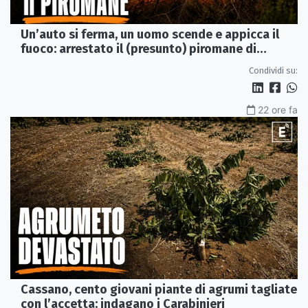
Un’auto si ferma, un uomo scende e appicca il
fuoco: arrestato il (presunto) piromane di
Morano
Condividi su:
22 ore fa
Cassano, cento giovani piante di agrumi tagliate
con l’accetta: indagano i Carabinieri