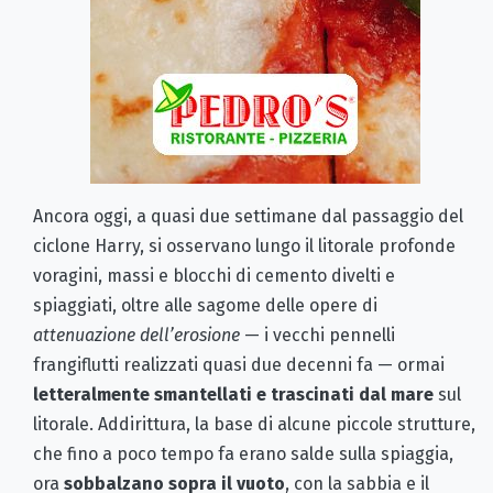
Ancora oggi, a quasi due settimane dal passaggio del
ciclone Harry, si osservano lungo il litorale profonde
voragini, massi e blocchi di cemento divelti e
spiaggiati, oltre alle sagome delle opere di
attenuazione dell’erosione
— i vecchi pennelli
frangiflutti realizzati quasi due decenni fa — ormai
letteralmente smantellati e trascinati dal mare
sul
litorale. Addirittura, la base di alcune piccole strutture,
che fino a poco tempo fa erano salde sulla spiaggia,
ora
sobbalzano sopra il vuoto
, con la sabbia e il