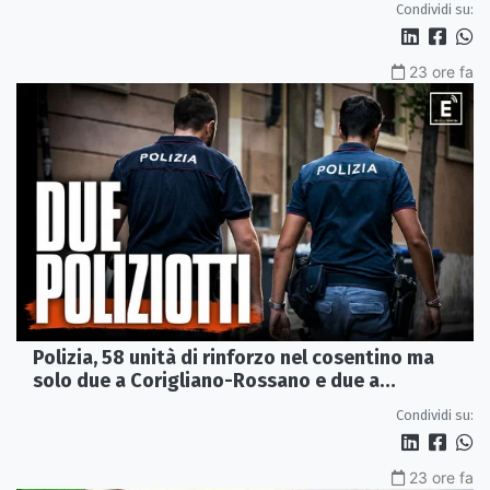
Condividi su:
23 ore fa
Polizia, 58 unità di rinforzo nel cosentino ma
solo due a Corigliano-Rossano e due a
Castrovillari
Condividi su:
23 ore fa