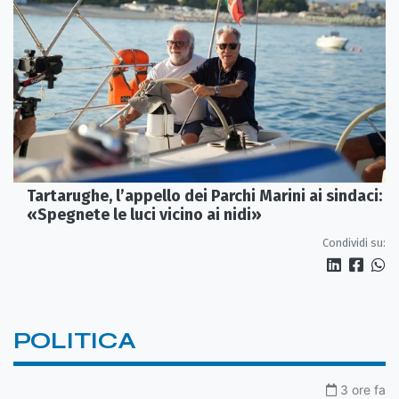
Tartarughe, l’appello dei Parchi Marini ai sindaci:
«Spegnete le luci vicino ai nidi»
Condividi su:
POLITICA
3 ore fa